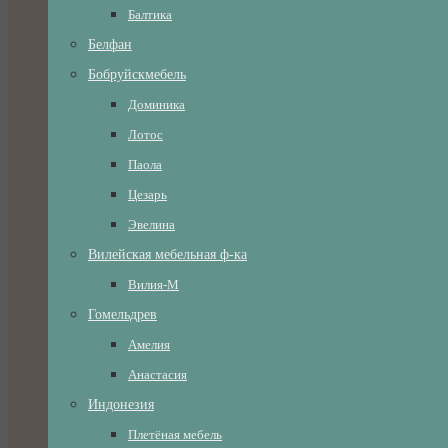
Балтика
Белфан
Бобруйскмебель
Доминика
Лотос
Паола
Цезарь
Эвелина
Вилейская мебельная ф-ка
Вилия-М
Гомельдрев
Амелия
Анастасия
Индонезия
Плетёная мебель