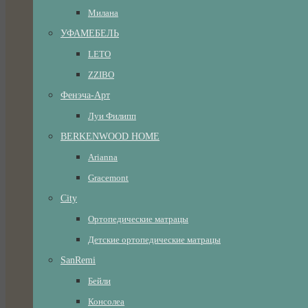
Милана
УФАМЕБЕЛЬ
LETO
ZZIBO
Фенэча-Арт
Луи Филипп
BERKENWOOD HOME
Arianna
Gracemont
City
Ортопедические матрацы
Детские ортопедические матрацы
SanRemi
Бейли
Консолеа