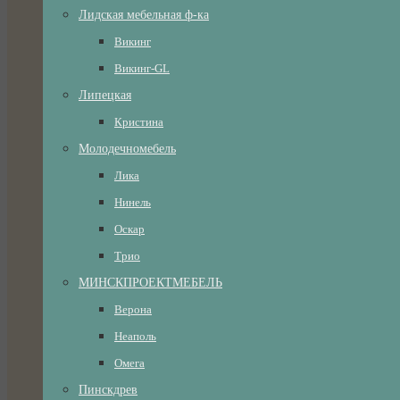
Лидская мебельная ф-ка
Викинг
Викинг-GL
Липецкая
Кристина
Молодечномебель
Лика
Нинель
Оскар
Трио
МИНСКПРОЕКТМЕБЕЛЬ
Верона
Неаполь
Омега
Пинскдрев