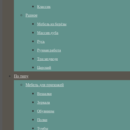
Классик
Разное
Мебель из берёзы
Массив дуба
Русь
Ручная работа
Три медведя
Царский
По типу
Мебель для прихожей
Вешалки
Зеркала
Обувницы
Полки
Тумбы