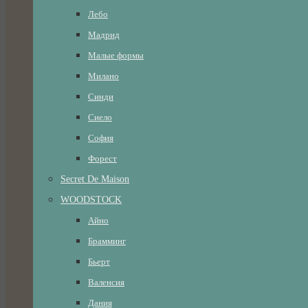
Лебо
Мадрид
Малые формы
Милано
Синди
Сиело
София
Форест
Secret De Maison
WOODSTOCK
Айно
Брамминг
Бьерт
Валенсия
Дания