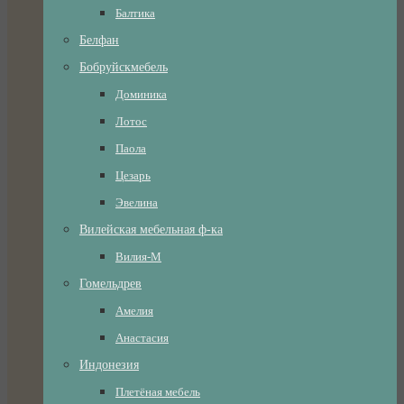
Балтика
Белфан
Бобруйскмебель
Доминика
Лотос
Паола
Цезарь
Эвелина
Вилейская мебельная ф-ка
Вилия-М
Гомельдрев
Амелия
Анастасия
Индонезия
Плетёная мебель