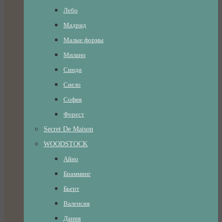
Лебо
Мадрид
Малые формы
Милано
Синди
Сиело
София
Форест
Secret De Maison
WOODSTOCK
Айно
Брамминг
Бьерт
Валенсия
Дания