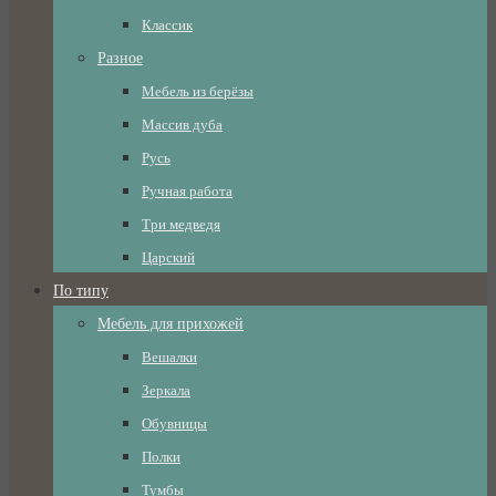
Классик
Разное
Мебель из берёзы
Массив дуба
Русь
Ручная работа
Три медведя
Царский
По типу
Мебель для прихожей
Вешалки
Зеркала
Обувницы
Полки
Тумбы