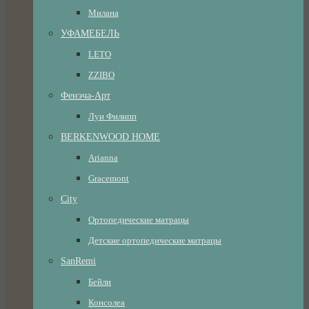
Милана
УФАМЕБЕЛЬ
LETO
ZZIBO
Фенэча-Арт
Луи Филипп
BERKENWOOD HOME
Arianna
Gracemont
City
Ортопедические матрацы
Детские ортопедические матрацы
SanRemi
Бейли
Консолеа