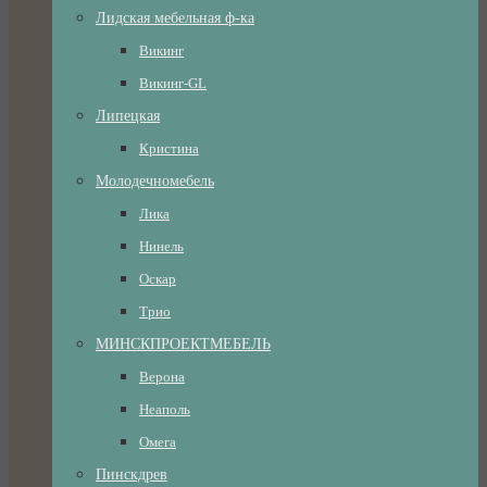
Лидская мебельная ф-ка
Викинг
Викинг-GL
Липецкая
Кристина
Молодечномебель
Лика
Нинель
Оскар
Трио
МИНСКПРОЕКТМЕБЕЛЬ
Верона
Неаполь
Омега
Пинскдрев