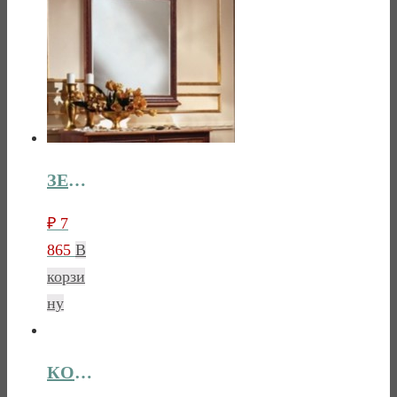
ЗЕРКАЛО ГМ 8075
₽
7
865
В
корзи
ну
КОМОД ГМ 8074