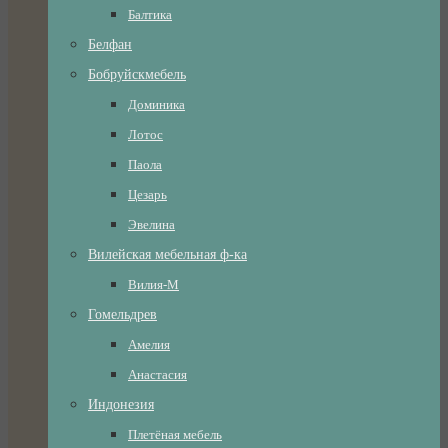
Балтика
Белфан
Бобруйскмебель
Доминика
Лотос
Паола
Цезарь
Эвелина
Вилейская мебельная ф-ка
Вилия-М
Гомельдрев
Амелия
Анастасия
Индонезия
Плетёная мебель