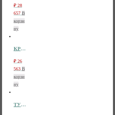
₽
28
657
В
корзи
ну
КРОВАТЬ ГМ 8072
₽
26
563
В
корзи
ну
ТУМБА ПРИКРОВАТНАЯ ГМ 8073