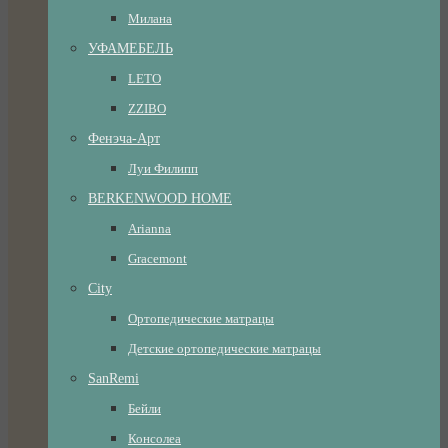
Милана
УФАМЕБЕЛЬ
LETO
ZZIBO
Фенэча-Арт
Луи Филипп
BERKENWOOD HOME
Arianna
Gracemont
City
Ортопедические матрацы
Детские ортопедические матрацы
SanRemi
Бейли
Консолеа