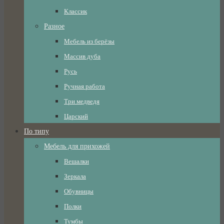
Классик
Разное
Мебель из берёзы
Массив дуба
Русь
Ручная работа
Три медведя
Царский
По типу
Мебель для прихожей
Вешалки
Зеркала
Обувницы
Полки
Тумбы