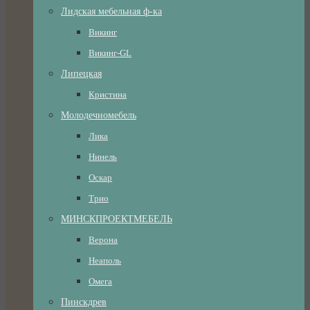
Лидская мебельная ф-ка
Викинг
Викинг-GL
Липецкая
Кристина
Молодечномебель
Лика
Нинель
Оскар
Трио
МИНСКПРОЕКТМЕБЕЛЬ
Верона
Неаполь
Омега
Пинскдрев