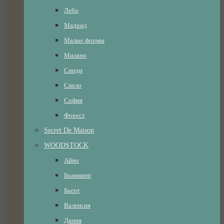
Лебо
Мадрид
Малые формы
Милано
Синди
Сиело
София
Форест
Secret De Maison
WOODSTOCK
Айно
Брамминг
Бьерт
Валенсия
Дания