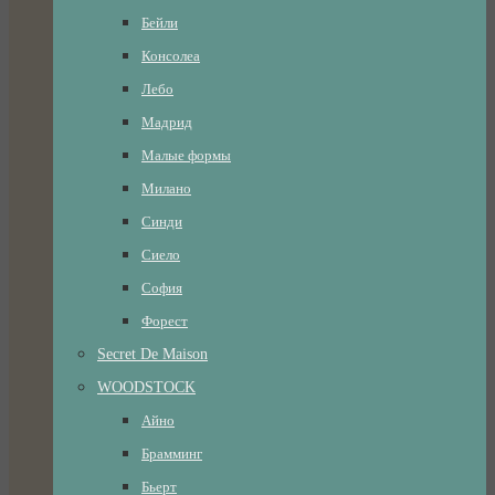
Бейли
Консолеа
Лебо
Мадрид
Малые формы
Милано
Синди
Сиело
София
Форест
Secret De Maison
WOODSTOCK
Айно
Брамминг
Бьерт