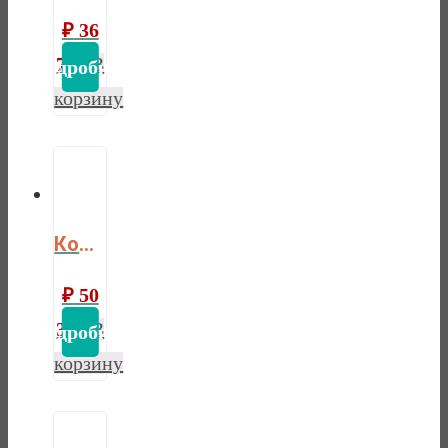
₽
36
760
В
корзину
Комод Форест 2 двери 2 ящика
₽
50
360
В
корзину