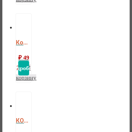
Комод Форест 3 двери 1 ящик
₽
49
290
В
корзину
КОМОД ФОРЕСТ 3 ДВЕРИ 3 ЯЩИКА (КОМОД БУФЕТА) БЕЛЫЙ ВОСК/АНТРАЦИТ