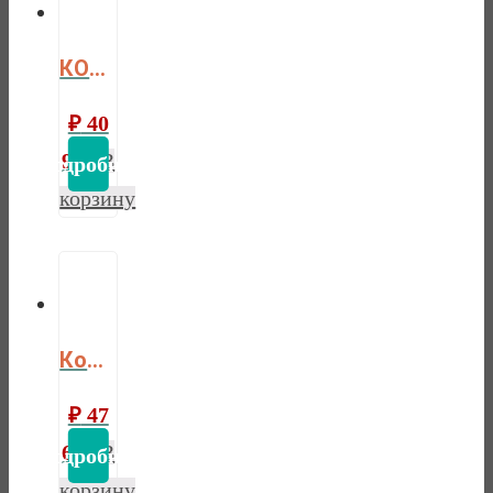
КОМОД ФОРЕСТ 2 ДВЕРИ 2 ЯЩИКА (КОМОД БУФЕТА) БЕЛЫЙ ВОСК/АНТРАЦИТ
₽
40
930
В
корзину
Комод Форест 2 двери и полки
₽
47
690
В
корзину