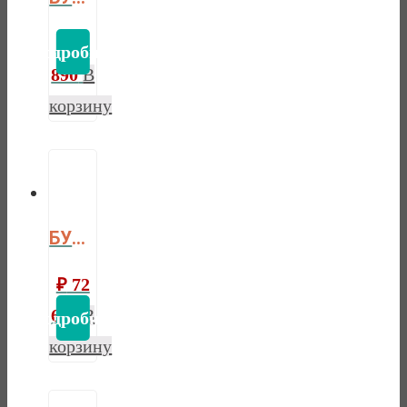
₽
72
890
В
корзину
БУФЕТ ФОРЕСТ УГЛОВОЙ БЕЛЫЙ ВОСК/АНТРАЦИТ
₽
72
620
В
корзину