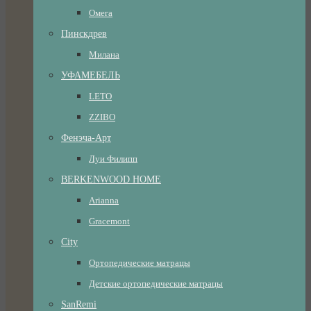
Омега
Пинскдрев
Милана
УФАМЕБЕЛЬ
LETO
ZZIBO
Фенэча-Арт
Луи Филипп
BERKENWOOD HOME
Arianna
Gracemont
City
Ортопедические матрацы
Детские ортопедические матрацы
SanRemi