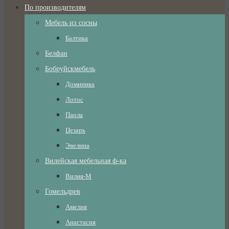
По производителям
Мебель из сосны
Балтика
Белфан
Бобруйскмебель
Доминика
Лотос
Паола
Цезарь
Эвелина
Вилейская мебельная ф-ка
Вилия-М
Гомельдрев
Амелия
Анастасия