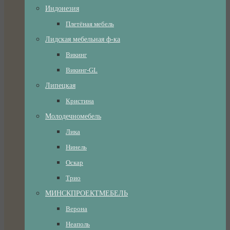
Индонезия
Плетёная мебель
Лидская мебельная ф-ка
Викинг
Викинг-GL
Липецкая
Кристина
Молодечномебель
Лика
Нинель
Оскар
Трио
МИНСКПРОЕКТМЕБЕЛЬ
Верона
Неаполь