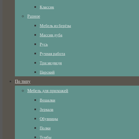
Классик
Разное
Мебель из берёзы
Массив дуба
Русь
Ручная работа
Три медведя
Царский
По типу
Мебель для прихожей
Вешалки
Зеркала
Обувницы
Полки
Тумбы