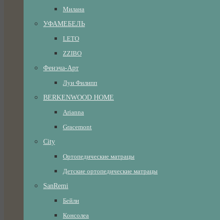
Милана
УФАМЕБЕЛЬ
LETO
ZZIBO
Фенэча-Арт
Луи Филипп
BERKENWOOD HOME
Arianna
Gracemont
City
Ортопедические матрацы
Детские ортопедические матрацы
SanRemi
Бейли
Консолеа