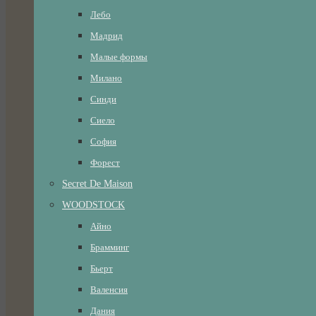
Лебо
Мадрид
Малые формы
Милано
Синди
Сиело
София
Форест
Secret De Maison
WOODSTOCK
Айно
Брамминг
Бьерт
Валенсия
Дания