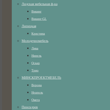
Лидская мебельная ф-ка
Викинг
Викинг-GL
Липецкая
Кристина
Молодечномебель
Лика
Нинель
Оскар
Трио
МИНСКПРОЕКТМЕБЕЛЬ
Верона
Неаполь
Омега
Пинскдрев