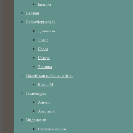
Балтика
Белфан
Бобруйскмебель
Доминика
Лотос
Паола
Цезарь
Эвелина
Вилейская мебельная ф-ка
Вилия-М
Гомельдрев
Амелия
Анастасия
Индонезия
Плетёная мебель