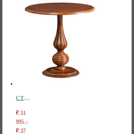
CТОЛ КОФЕЙНЫЙ АРТ.143
₽
31
995
–
₽
37