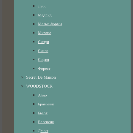
Лебо
Мадрид
Малые формы
Милано
Синди
Сиело
София
Форест
Secret De Maison
WOODSTOCK
Айно
Брамминг
Бьерт
Валенсия
Дания