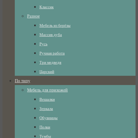
Классик
Разное
Мебель из берёзы
Массив дуба
Русь
Ручная работа
Три медведя
Царский
По типу
Мебель для прихожей
Вешалки
Зеркала
Обувницы
Полки
Тумбы