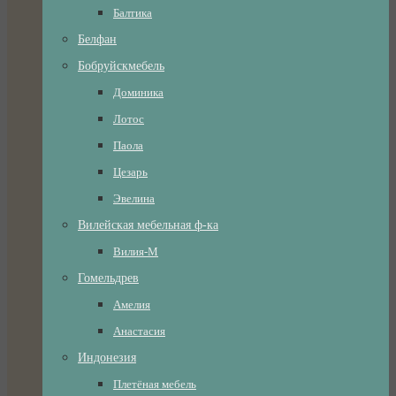
Балтика
Белфан
Бобруйскмебель
Доминика
Лотос
Паола
Цезарь
Эвелина
Вилейская мебельная ф-ка
Вилия-М
Гомельдрев
Амелия
Анастасия
Индонезия
Плетёная мебель