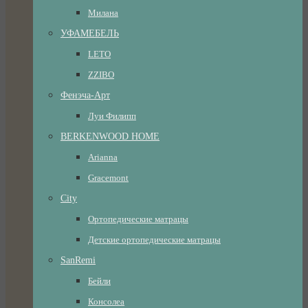
Милана
УФАМЕБЕЛЬ
LETO
ZZIBO
Фенэча-Арт
Луи Филипп
BERKENWOOD HOME
Arianna
Gracemont
City
Ортопедические матрацы
Детские ортопедические матрацы
SanRemi
Бейли
Консолеа