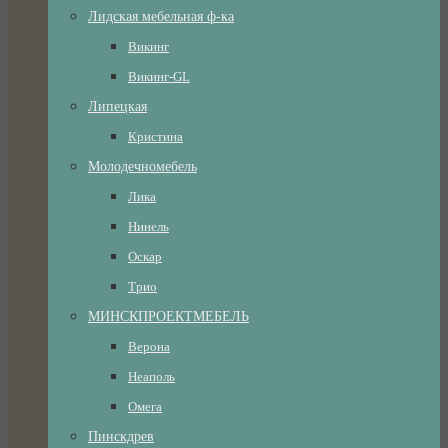
Лидская мебельная ф-ка
Викинг
Викинг-GL
Липецкая
Кристина
Молодечномебель
Лика
Нинель
Оскар
Трио
МИНСКПРОЕКТМЕБЕЛЬ
Верона
Неаполь
Омега
Пинскдрев