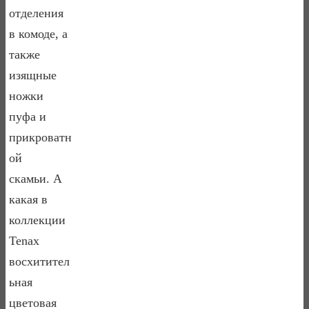
отделения
в комоде, а
также
изящные
ножки
пуфа и
прикроватн
ой
скамьи. А
какая в
коллекции
Tenax
восхитител
ьная
цветовая