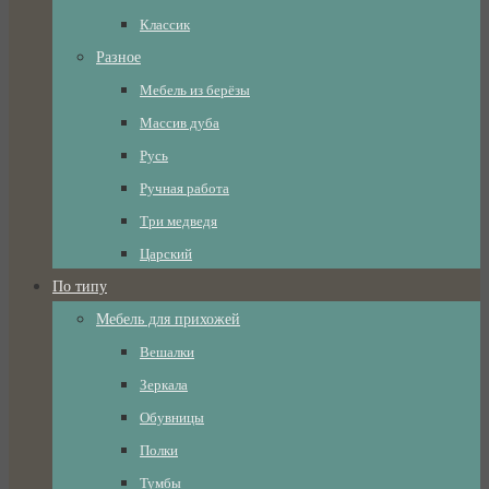
Классик
Разное
Мебель из берёзы
Массив дуба
Русь
Ручная работа
Три медведя
Царский
По типу
Мебель для прихожей
Вешалки
Зеркала
Обувницы
Полки
Тумбы