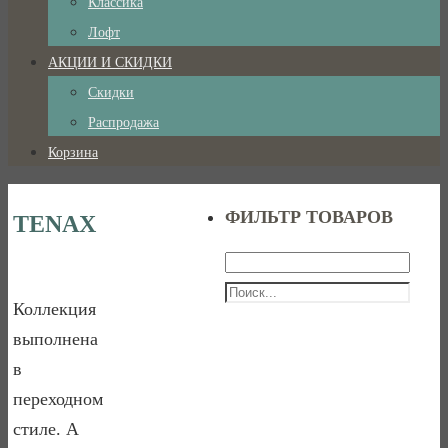
Классика
Лофт
АКЦИИ И СКИДКИ
Скидки
Распродажа
Корзина
ФИЛЬТР ТОВАРОВ
TENAX
Коллекция
выполнена
в
переходном
стиле. А