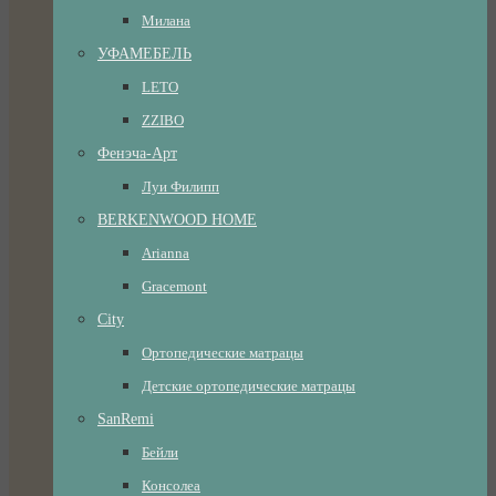
Милана
УФАМЕБЕЛЬ
LETO
ZZIBO
Фенэча-Арт
Луи Филипп
BERKENWOOD HOME
Arianna
Gracemont
City
Ортопедические матрацы
Детские ортопедические матрацы
SanRemi
Бейли
Консолеа