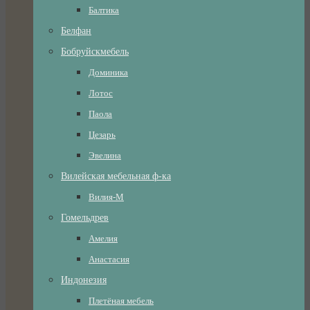
Балтика
Белфан
Бобруйскмебель
Доминика
Лотос
Паола
Цезарь
Эвелина
Вилейская мебельная ф-ка
Вилия-М
Гомельдрев
Амелия
Анастасия
Индонезия
Плетёная мебель