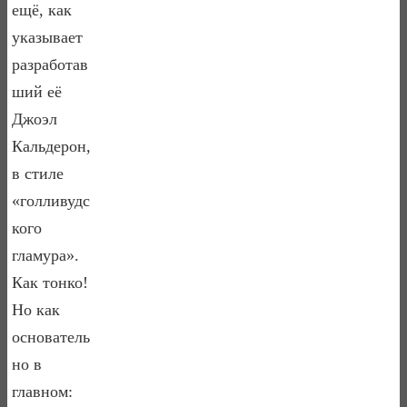
ещё, как
указывает
разработав
ший её
Джоэл
Кальдерон,
в стиле
«голливудс
кого
гламура».
Как тонко!
Но как
основатель
но в
главном: