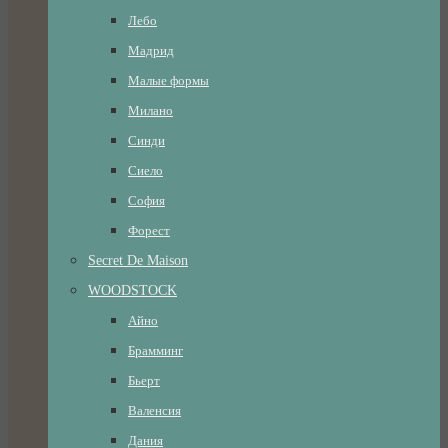
Лебо
Мадрид
Малые формы
Милано
Синди
Сиело
София
Форест
Secret De Maison
WOODSTOCK
Айно
Брамминг
Бьерт
Валенсия
Дания