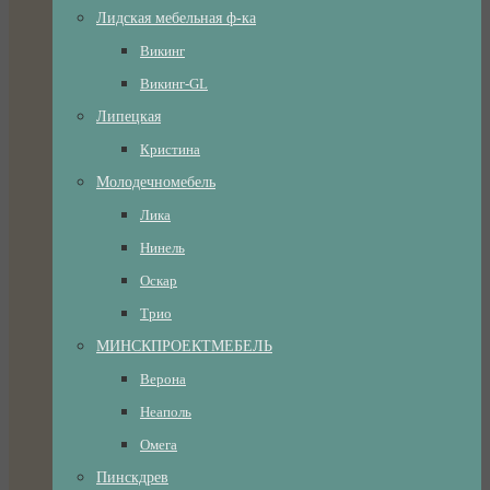
Лидская мебельная ф-ка
Викинг
Викинг-GL
Липецкая
Кристина
Молодечномебель
Лика
Нинель
Оскар
Трио
МИНСКПРОЕКТМЕБЕЛЬ
Верона
Неаполь
Омега
Пинскдрев