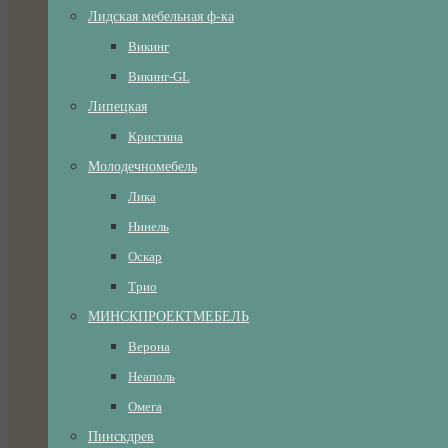
Лидская мебельная ф-ка
Викинг
Викинг-GL
Липецкая
Кристина
Молодечномебель
Лика
Нинель
Оскар
Трио
МИНСКПРОЕКТМЕБЕЛЬ
Верона
Неаполь
Омега
Пинскдрев