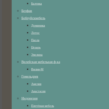
Балтика
Белфан
Бобруйскмебель
Доминика
Лотос
Паола
Цезарь
Эвелина
Вилейская мебельная ф-ка
Вилия-М
Гомельдрев
Амелия
Анастасия
Индонезия
Плетёная мебель