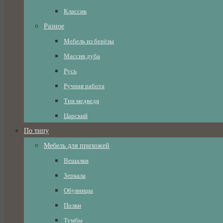
Классик
Разное
Мебель из берёзы
Массив дуба
Русь
Ручная работа
Три медведя
Царский
По типу
Мебель для прихожей
Вешалки
Зеркала
Обувницы
Полки
Тумбы