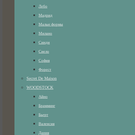
Лебо
Мадрид
Малые формы
Милано
Синди
Сиело
София
Форест
Secret De Maison
WOODSTOCK
Айно
Брамминг
Бьерт
Валенсия
Дания