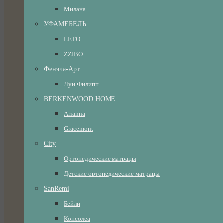
Милана
УФАМЕБЕЛЬ
LETO
ZZIBO
Фенэча-Арт
Луи Филипп
BERKENWOOD HOME
Arianna
Gracemont
City
Ортопедические матрацы
Детские ортопедические матрацы
SanRemi
Бейли
Консолеа