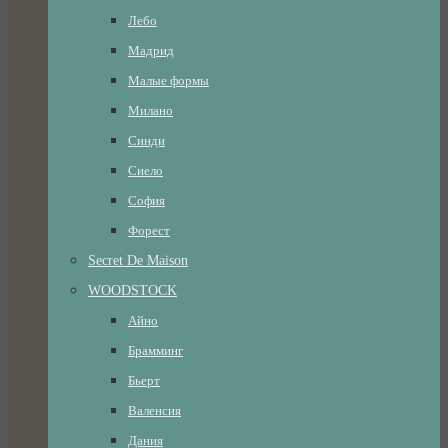
Лебо
Мадрид
Малые формы
Милано
Синди
Сиело
София
Форест
Secret De Maison
WOODSTOCK
Айно
Брамминг
Бьерт
Валенсия
Дания