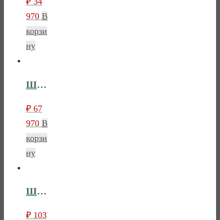
₽
34
970
В
корзи
ну
Шкаф Лебо 2х дверный
₽
67
970
В
корзи
ну
Шкаф Лебо 3х дверный с зеркалом
₽
103