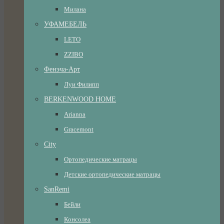
Милана
УФАМЕБЕЛЬ
LETO
ZZIBO
Фенэча-Арт
Луи Филипп
BERKENWOOD HOME
Arianna
Gracemont
City
Ортопедические матрацы
Детские ортопедические матрацы
SanRemi
Бейли
Консолеа