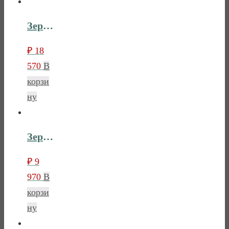
Зеркало напольное Лебо
₽
18
570
В
корзи
ну
Зеркало с полкой Лебо
₽
9
970
В
корзи
ну