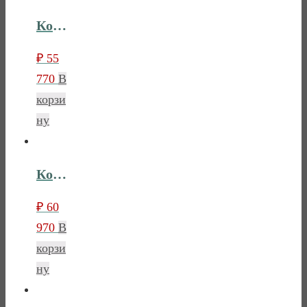
Комод Лебо с двумя дверками и тремя ящиками
₽
55
770
В
корзи
ну
Комод Лебо с девятью ящиками
₽
60
970
В
корзи
ну