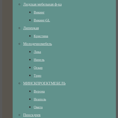
Лидская мебельная ф-ка
Викинг
Викинг-GL
Липецкая
Кристина
Молодечномебель
Лика
Нинель
Оскар
Трио
МИНСКПРОЕКТМЕБЕЛЬ
Верона
Неаполь
Омега
Пинскдрев