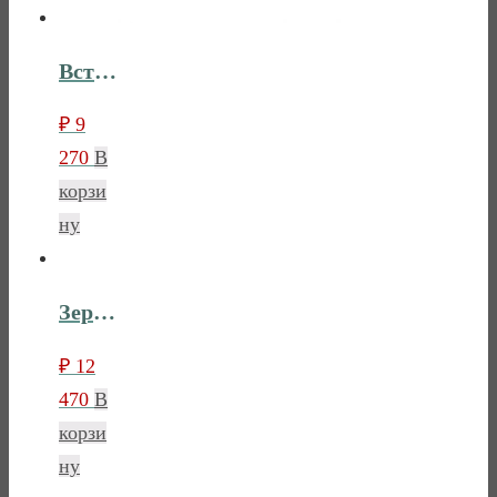
Встраиваемые ящики для шкафа Лебо
₽
9
270
В
корзи
ну
Зеркало Лебо
₽
12
470
В
корзи
ну