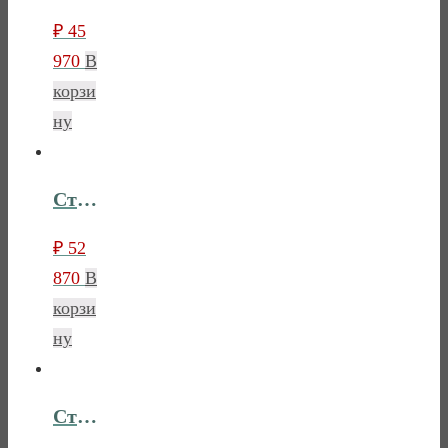
₽
45
970
В
корзи
ну
Стеллаж широкий Лебо
₽
52
870
В
корзи
ну
Стол письменный Лебо