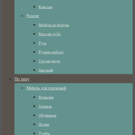
Классик
Разное
Мебель из берёзы
Массив дуба
Русь
Ручная работа
Три медведя
Царский
По типу
Мебель для прихожей
Вешалки
Зеркала
Обувницы
Полки
Тумбы