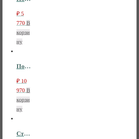
₽
5
770
В
корзи
ну
Полки для 2х дверного и 3х дверного шкафа Лебо
₽
10
970
В
корзи
ну
Стеллаж узкий Лебо