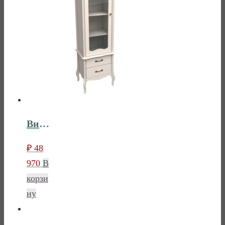
Витрина 1-дверная Лебо
₽
48
970
В
корзи
ну