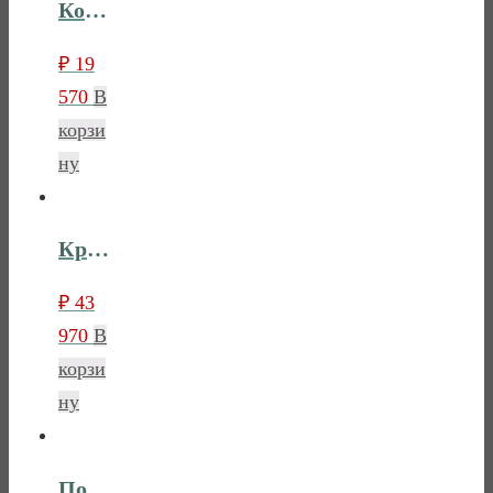
Консоль (стол туалетный) Лебо
₽
19
570
В
корзи
ну
Кровать Лебо 180×200
₽
43
970
В
корзи
ну
Полка настенная Лебо