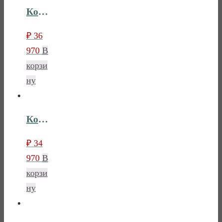
Комод Лебо с тремя ящиками
₽
36
970
В
корзи
ну
Комод Лебо узкий 5 ящиков
₽
34
970
В
корзи
ну