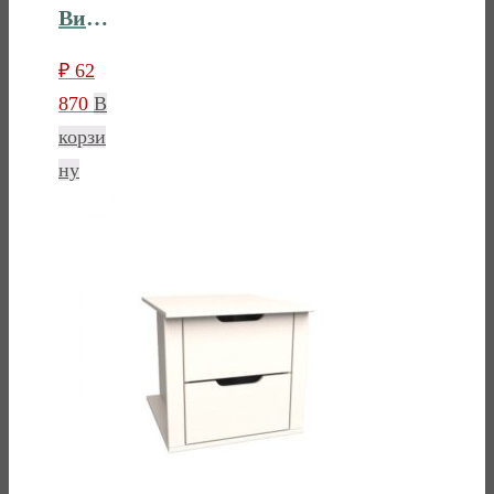
Витрина 2х дверная Лебо
₽
62
870
В
корзи
ну