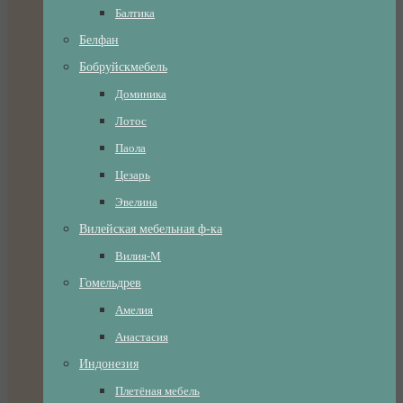
Балтика
Белфан
Бобруйскмебель
Доминика
Лотос
Паола
Цезарь
Эвелина
Вилейская мебельная ф-ка
Вилия-М
Гомельдрев
Амелия
Анастасия
Индонезия
Плетёная мебель