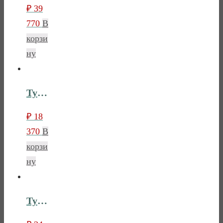
₽
39
770
В
корзи
ну
Тумба прикроватная Лебо
₽
18
370
В
корзи
ну
Тумба ТВ Лебо