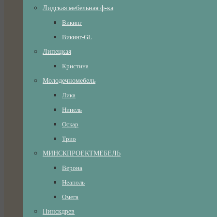
Лидская мебельная ф-ка
Викинг
Викинг-GL
Липецкая
Кристина
Молодечномебель
Лика
Нинель
Оскар
Трио
МИНСКПРОЕКТМЕБЕЛЬ
Верона
Неаполь
Омега
Пинскдрев