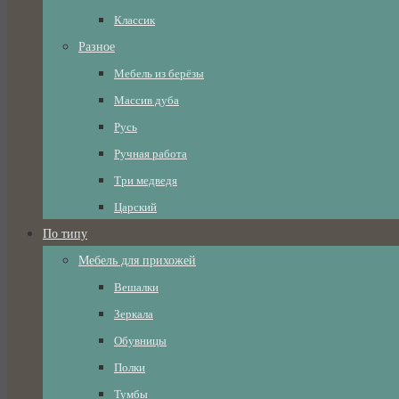
Классик
Разное
Мебель из берёзы
Массив дуба
Русь
Ручная работа
Три медведя
Царский
По типу
Мебель для прихожей
Вешалки
Зеркала
Обувницы
Полки
Тумбы