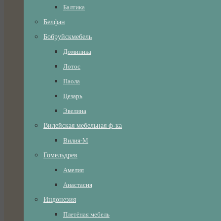
Балтика
Белфан
Бобруйскмебель
Доминика
Лотос
Паола
Цезарь
Эвелина
Вилейская мебельная ф-ка
Вилия-М
Гомельдрев
Амелия
Анастасия
Индонезия
Плетёная мебель