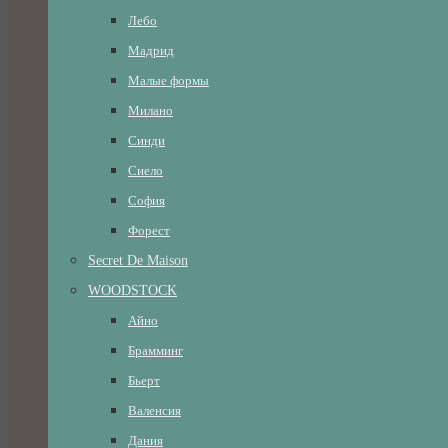
Лебо
Мадрид
Малые формы
Милано
Синди
Сиело
София
Форест
Secret De Maison
WOODSTOCK
Айно
Брамминг
Бьерт
Валенсия
Дания