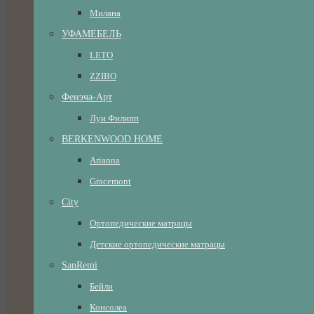
Милана
УФАМЕБЕЛЬ
LETO
ZZIBO
Фенэча-Арт
Луи Филипп
BERKENWOOD HOME
Arianna
Gracemont
City
Ортопедические матрацы
Детские ортопедические матрацы
SanRemi
Бейли
Консолеа