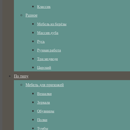
Классик
Разное
Мебель из берёзы
Массив дуба
Русь
Ручная работа
Три медведя
Царский
По типу
Мебель для прихожей
Вешалки
Зеркала
Обувницы
Полки
Тумбы