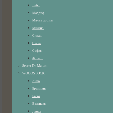
Лебо
Мадрид
Малые формы
Милано
Синди
Сиело
София
Форест
Secret De Maison
WOODSTOCK
Айно
Брамминг
Бьерт
Валенсия
Дания