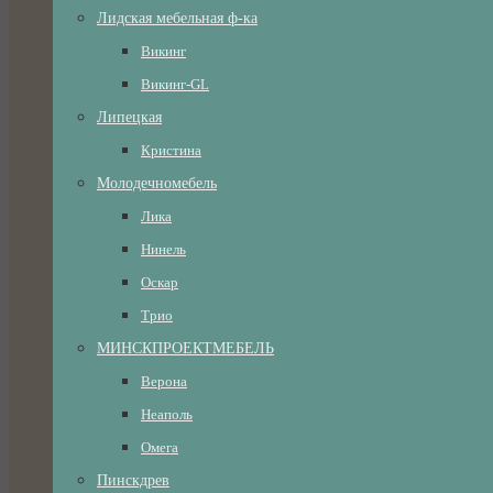
Лидская мебельная ф-ка
Викинг
Викинг-GL
Липецкая
Кристина
Молодечномебель
Лика
Нинель
Оскар
Трио
МИНСКПРОЕКТМЕБЕЛЬ
Верона
Неаполь
Омега
Пинскдрев