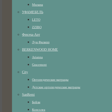
Милана
УФАМЕБЕЛЬ
LETO
ZZIBO
Фенэча-Арт
Луи Филипп
BERKENWOOD HOME
Arianna
Gracemont
City
Ортопедические матрацы
Детские ортопедические матрацы
SanRemi
Бейли
Консолеа