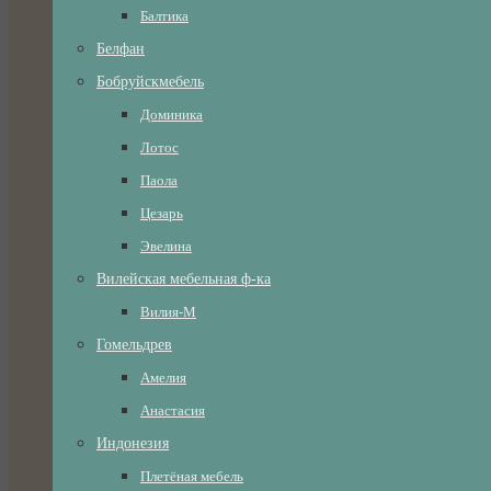
Балтика
Белфан
Бобруйскмебель
Доминика
Лотос
Паола
Цезарь
Эвелина
Вилейская мебельная ф-ка
Вилия-М
Гомельдрев
Амелия
Анастасия
Индонезия
Плетёная мебель