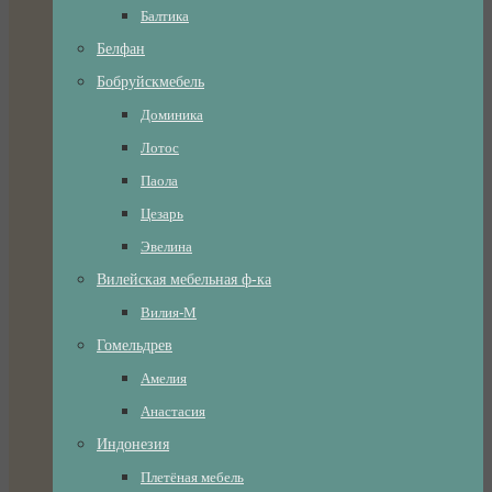
Балтика
Белфан
Бобруйскмебель
Доминика
Лотос
Паола
Цезарь
Эвелина
Вилейская мебельная ф-ка
Вилия-М
Гомельдрев
Амелия
Анастасия
Индонезия
Плетёная мебель