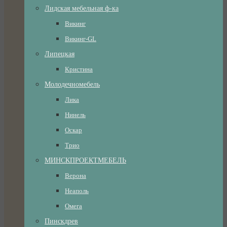
Лидская мебельная ф-ка
Викинг
Викинг-GL
Липецкая
Кристина
Молодечномебель
Лика
Нинель
Оскар
Трио
МИНСКПРОЕКТМЕБЕЛЬ
Верона
Неаполь
Омега
Пинскдрев