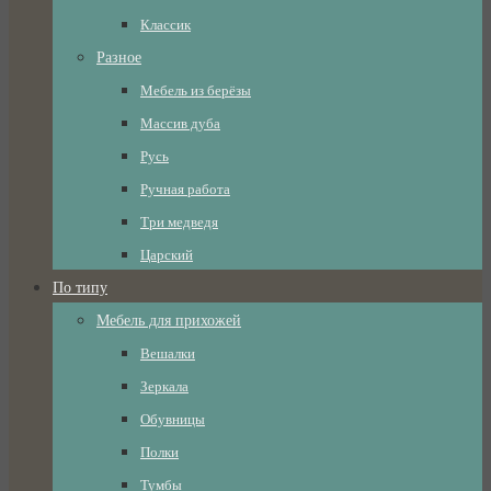
Классик
Разное
Мебель из берёзы
Массив дуба
Русь
Ручная работа
Три медведя
Царский
По типу
Мебель для прихожей
Вешалки
Зеркала
Обувницы
Полки
Тумбы