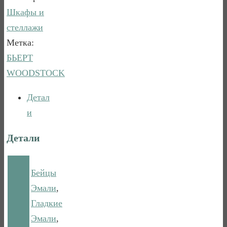
39
Шкафы и
стеллажи
Метка:
БЬЕРТ
WOODSTOCK
Детал
и
Детали
Бейцы
Эмали
,
Гладкие
Эмали
,