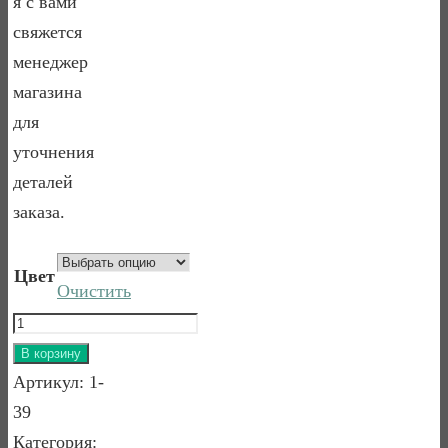
я с вами
свяжется
менеджер
магазина
для
уточнения
деталей
заказа.
Цвет
Очистить
Количество
товара
В корзину
Стеллаж
Артикул:
1-
Бьёрт
39
1-
Категория: