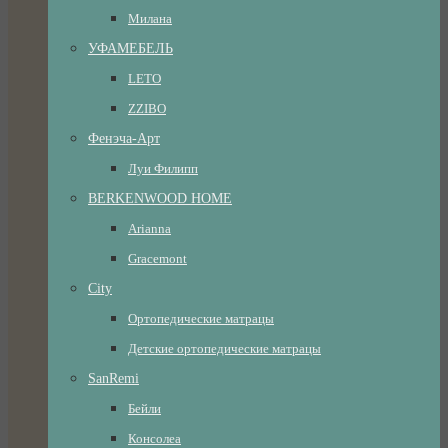
Милана
УФАМЕБЕЛЬ
LETO
ZZIBO
Фенэча-Арт
Луи Филипп
BERKENWOOD HOME
Arianna
Gracemont
City
Ортопедические матрацы
Детские ортопедические матрацы
SanRemi
Бейли
Консолеа