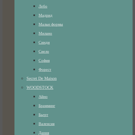
Лебо
Мадрид
Малые формы
Милано
Синди
Сиело
София
Форест
Secret De Maison
WOODSTOCK
Айно
Брамминг
Бьерт
Валенсия
Дания