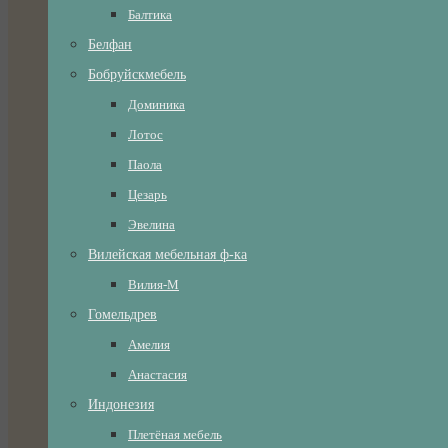
Балтика
Белфан
Бобруйскмебель
Доминика
Лотос
Паола
Цезарь
Эвелина
Вилейская мебельная ф-ка
Вилия-М
Гомельдрев
Амелия
Анастасия
Индонезия
Плетёная мебель