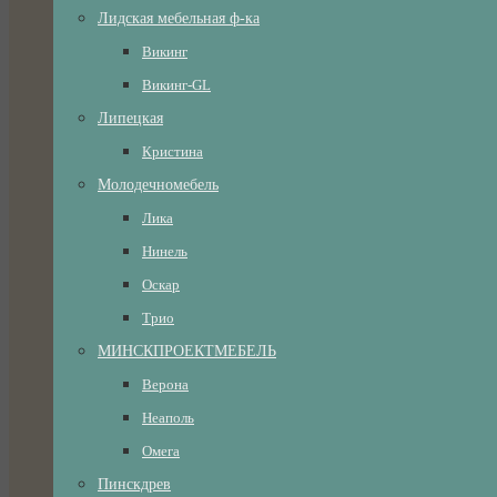
Лидская мебельная ф-ка
Викинг
Викинг-GL
Липецкая
Кристина
Молодечномебель
Лика
Нинель
Оскар
Трио
МИНСКПРОЕКТМЕБЕЛЬ
Верона
Неаполь
Омега
Пинскдрев