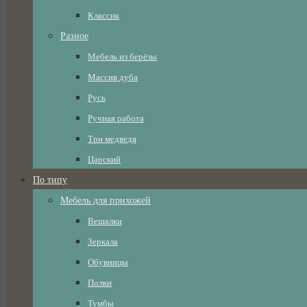
Классик
Разное
Мебель из берёзы
Массив дуба
Русь
Ручная работа
Три медведя
Царский
По типу
Мебель для прихожей
Вешалки
Зеркала
Обувницы
Полки
Тумбы