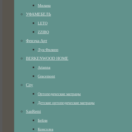
Милана
УФАМЕБЕЛЬ
LETO
ZZIBO
Фенэча-Арт
Луи Филипп
BERKENWOOD HOME
Arianna
Gracemont
City
Ортопедические матрацы
Детские ортопедические матрацы
SanRemi
Бейли
Консолеа