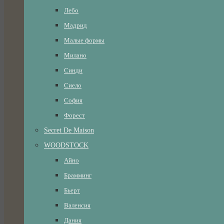
Лебо
Мадрид
Малые формы
Милано
Синди
Сиело
София
Форест
Secret De Maison
WOODSTOCK
Айно
Брамминг
Бьерт
Валенсия
Дания