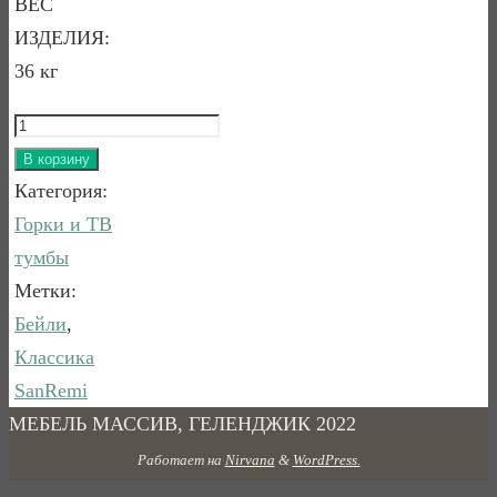
ВЕС
ИЗДЕЛИЯ:
36 кг
Количество
товара
В корзину
КОМОД
Категория:
БЕЙЛИ
Горки и ТВ
С
тумбы
4
Метки:
ЯЩИКАМИ
Бейли
,
БЕЛЫЙ
Классика
ВОСК
SanRemi
МЕБЕЛЬ МАССИВ, ГЕЛЕНДЖИК 2022
Работает на
Nirvana
&
WordPress.