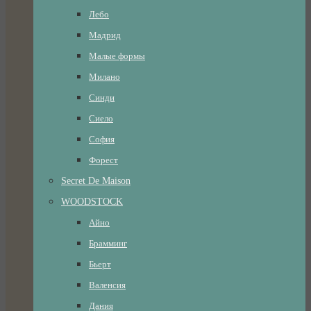
Лебо
Мадрид
Малые формы
Милано
Синди
Сиело
София
Форест
Secret De Maison
WOODSTOCK
Айно
Брамминг
Бьерт
Валенсия
Дания