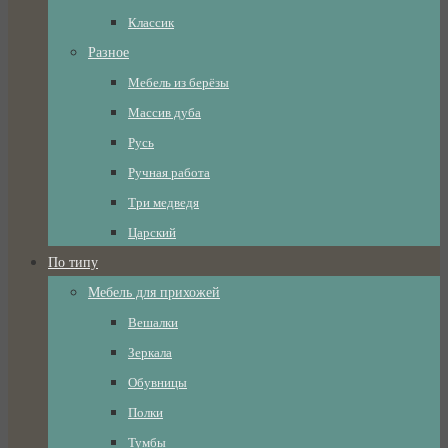
Классик
Разное
Мебель из берёзы
Массив дуба
Русь
Ручная работа
Три медведя
Царский
По типу
Мебель для прихожей
Вешалки
Зеркала
Обувницы
Полки
Тумбы