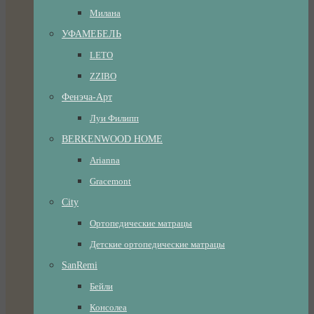
Милана
УФАМЕБЕЛЬ
LETO
ZZIBO
Фенэча-Арт
Луи Филипп
BERKENWOOD HOME
Arianna
Gracemont
City
Ортопедические матрацы
Детские ортопедические матрацы
SanRemi
Бейли
Консолеа