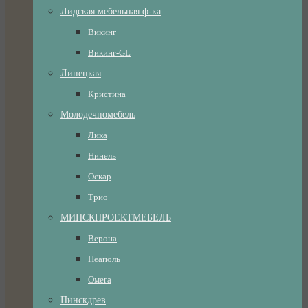
Лидская мебельная ф-ка
Викинг
Викинг-GL
Липецкая
Кристина
Молодечномебель
Лика
Нинель
Оскар
Трио
МИНСКПРОЕКТМЕБЕЛЬ
Верона
Неаполь
Омега
Пинскдрев