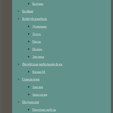
Балтика
Белфан
Бобруйскмебель
Доминика
Лотос
Паола
Цезарь
Эвелина
Вилейская мебельная ф-ка
Вилия-М
Гомельдрев
Амелия
Анастасия
Индонезия
Плетёная мебель