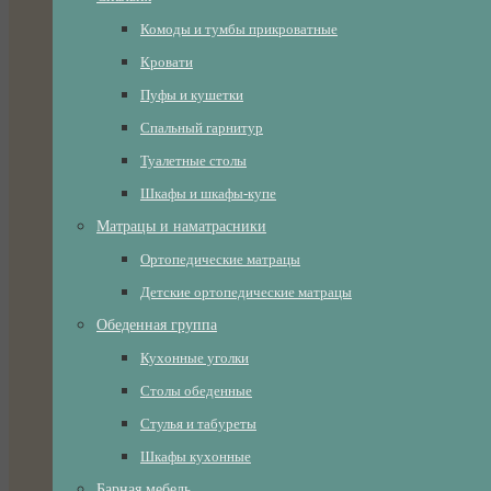
Комоды и тумбы прикроватные
Кровати
Пуфы и кушетки
Спальный гарнитур
Туалетные столы
Шкафы и шкафы-купе
Матрацы и наматрасники
Ортопедические матрацы
Детские ортопедические матрацы
Обеденная группа
Кухонные уголки
Столы обеденные
Стулья и табуреты
Шкафы кухонные
Барная мебель