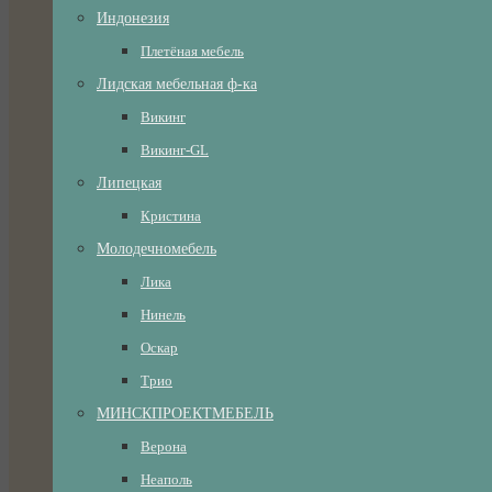
Индонезия
Плетёная мебель
Лидская мебельная ф-ка
Викинг
Викинг-GL
Липецкая
Кристина
Молодечномебель
Лика
Нинель
Оскар
Трио
МИНСКПРОЕКТМЕБЕЛЬ
Верона
Неаполь