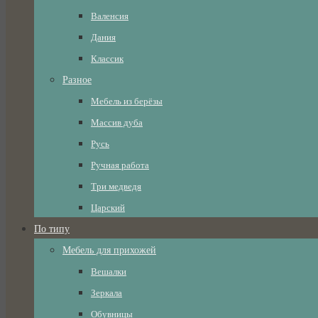
Валенсия
Дания
Классик
Разное
Мебель из берёзы
Массив дуба
Русь
Ручная работа
Три медведя
Царский
По типу
Мебель для прихожей
Вешалки
Зеркала
Обувницы