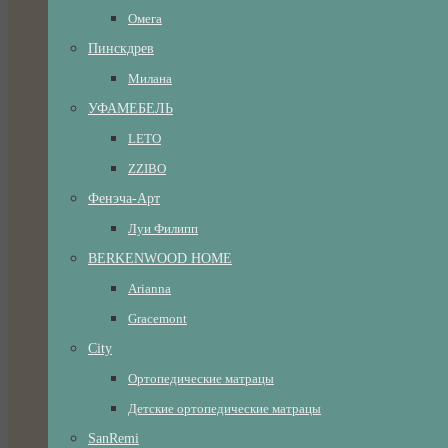
Омега
Пинскдрев
Милана
УФАМЕБЕЛЬ
LETO
ZZIBO
Фенэча-Арт
Луи Филипп
BERKENWOOD HOME
Arianna
Gracemont
City
Ортопедические матрацы
Детские ортопедические матрацы
SanRemi