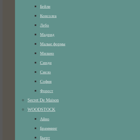
Бейли
Консолеа
Лебо
Мадрид
Малые формы
Милано
Синди
Сиело
София
Форест
Secret De Maison
WOODSTOCK
Айно
Брамминг
Бьерт