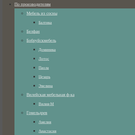
По производителям
Мебель из сосны
Балтика
Белфан
Бобруйскмебель
Доминика
Лотос
Паола
Цезарь
Эвелина
Вилейская мебельная ф-ка
Вилия-М
Гомельдрев
Амелия
Анастасия