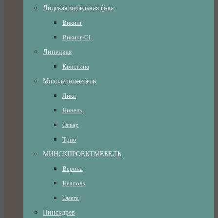
Лидская мебельная ф-ка
Викинг
Викинг-GL
Липецкая
Кристина
Молодечномебель
Лика
Нинель
Оскар
Трио
МИНСКПРОЕКТМЕБЕЛЬ
Верона
Неаполь
Омега
Пинскдрев