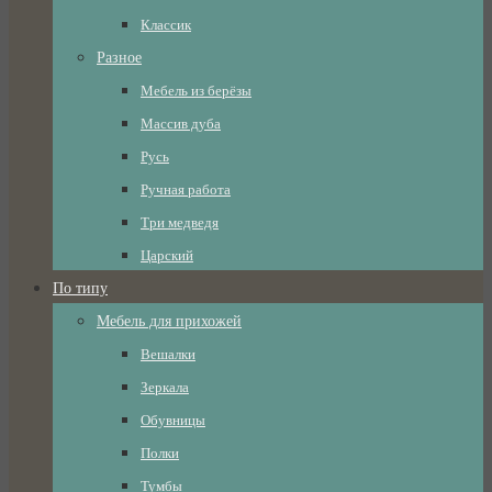
Классик
Разное
Мебель из берёзы
Массив дуба
Русь
Ручная работа
Три медведя
Царский
По типу
Мебель для прихожей
Вешалки
Зеркала
Обувницы
Полки
Тумбы