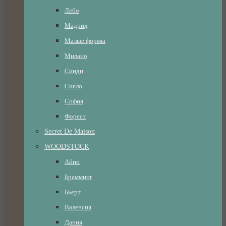
Лебо
Мадрид
Малые формы
Милано
Синди
Сиело
София
Форест
Secret De Maison
WOODSTOCK
Айно
Брамминг
Бьерт
Валенсия
Дания