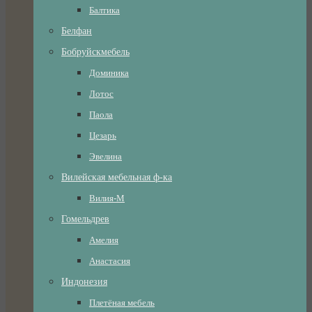
Балтика
Белфан
Бобруйскмебель
Доминика
Лотос
Паола
Цезарь
Эвелина
Вилейская мебельная ф-ка
Вилия-М
Гомельдрев
Амелия
Анастасия
Индонезия
Плетёная мебель