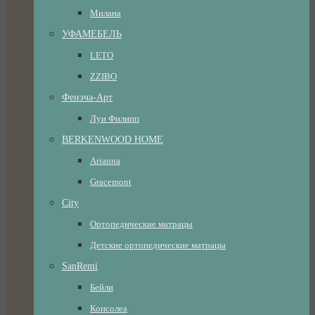
Милана
УФАМЕБЕЛЬ
LETO
ZZIBO
Фенэча-Арт
Луи Филипп
BERKENWOOD HOME
Arianna
Gracemont
City
Ортопедические матрацы
Детские ортопедические матрацы
SanRemi
Бейли
Консолеа