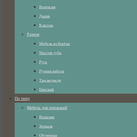
Валенсия
Дания
Классик
Разное
Мебель из берёзы
Массив дуба
Русь
Ручная работа
Три медведя
Царский
По типу
Мебель для прихожей
Вешалки
Зеркала
Обувницы