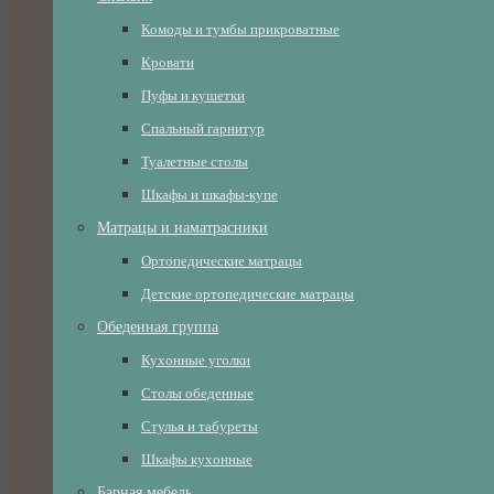
Комоды и тумбы прикроватные
Кровати
Пуфы и кушетки
Спальный гарнитур
Туалетные столы
Шкафы и шкафы-купе
Матрацы и наматрасники
Ортопедические матрацы
Детские ортопедические матрацы
Обеденная группа
Кухонные уголки
Столы обеденные
Стулья и табуреты
Шкафы кухонные
Барная мебель