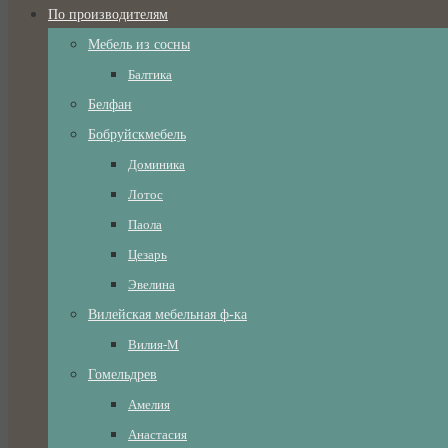
По производителям
Мебель из сосны
Балтика
Белфан
Бобруйскмебель
Доминика
Лотос
Паола
Цезарь
Эвелина
Вилейская мебельная ф-ка
Вилия-М
Гомельдрев
Амелия
Анастасия