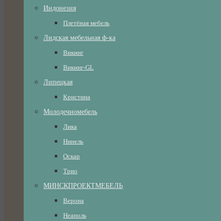
Индонезия
Плетёная мебель
Лидская мебельная ф-ка
Викинг
Викинг-GL
Липецкая
Кристина
Молодечномебель
Лика
Нинель
Оскар
Трио
МИНСКПРОЕКТМЕБЕЛЬ
Верона
Неаполь