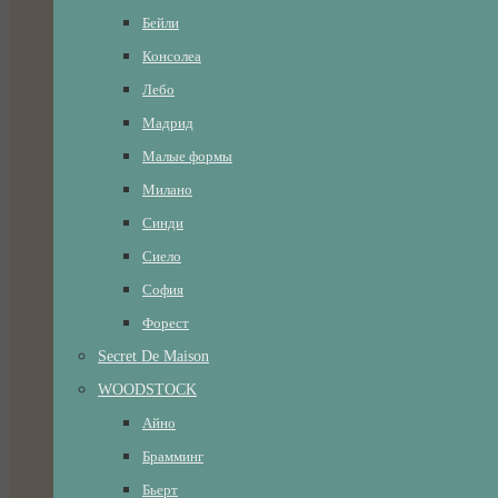
Бейли
Консолеа
Лебо
Мадрид
Малые формы
Милано
Синди
Сиело
София
Форест
Secret De Maison
WOODSTOCK
Айно
Брамминг
Бьерт