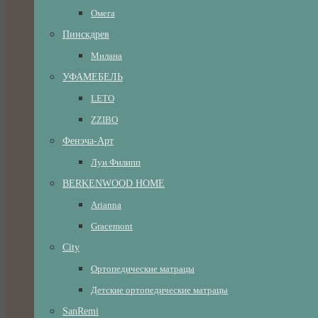
Омега
Пинскдрев
Милана
УФАМЕБЕЛЬ
LETO
ZZIBO
Фенэча-Арт
Луи Филипп
BERKENWOOD HOME
Arianna
Gracemont
City
Ортопедические матрацы
Детские ортопедические матрацы
SanRemi