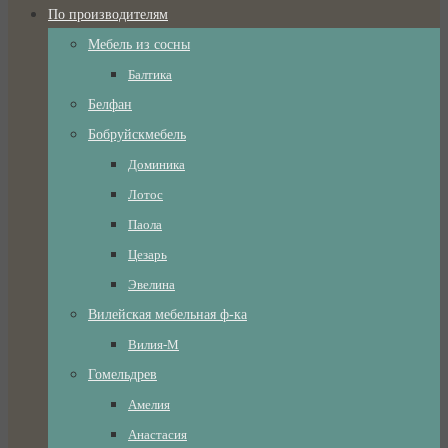
По производителям
Мебель из сосны
Балтика
Белфан
Бобруйскмебель
Доминика
Лотос
Паола
Цезарь
Эвелина
Вилейская мебельная ф-ка
Вилия-М
Гомельдрев
Амелия
Анастасия