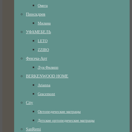
Омега
Пинскдрев
Милана
УФАМЕБЕЛЬ
LETO
ZZIBO
Фенэча-Арт
Луи Филипп
BERKENWOOD HOME
Arianna
Gracemont
City
Ортопедические матрацы
Детские ортопедические матрацы
SanRemi