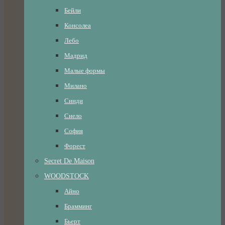
Бейли
Консолеа
Лебо
Мадрид
Малые формы
Милано
Синди
Сиело
София
Форест
Secret De Maison
WOODSTOCK
Айно
Брамминг
Бьерт