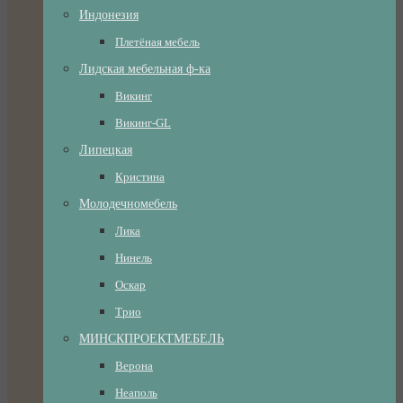
Индонезия
Плетёная мебель
Лидская мебельная ф-ка
Викинг
Викинг-GL
Липецкая
Кристина
Молодечномебель
Лика
Нинель
Оскар
Трио
МИНСКПРОЕКТМЕБЕЛЬ
Верона
Неаполь