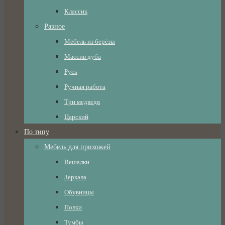
Классик
Разное
Мебель из берёзы
Массив дуба
Русь
Ручная работа
Три медведя
Царский
По типу
Мебель для прихожей
Вешалки
Зеркала
Обувницы
Полки
Тумбы