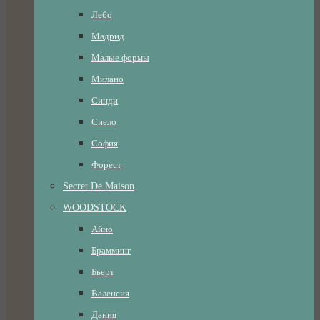
Лебо
Мадрид
Малые формы
Милано
Синди
Сиело
София
Форест
Secret De Maison
WOODSTOCK
Айно
Брамминг
Бьерт
Валенсия
Дания