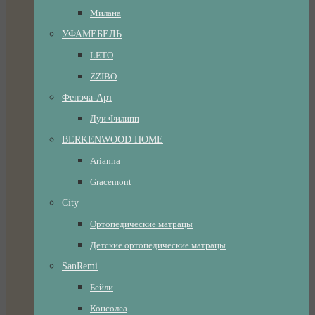
Милана
УФАМЕБЕЛЬ
LETO
ZZIBO
Фенэча-Арт
Луи Филипп
BERKENWOOD HOME
Arianna
Gracemont
City
Ортопедические матрацы
Детские ортопедические матрацы
SanRemi
Бейли
Консолеа