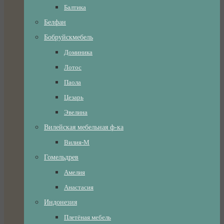
Балтика
Белфан
Бобруйскмебель
Доминика
Лотос
Паола
Цезарь
Эвелина
Вилейская мебельная ф-ка
Вилия-М
Гомельдрев
Амелия
Анастасия
Индонезия
Плетёная мебель