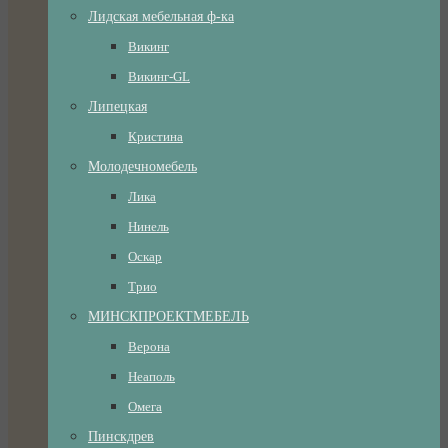
Лидская мебельная ф-ка
Викинг
Викинг-GL
Липецкая
Кристина
Молодечномебель
Лика
Нинель
Оскар
Трио
МИНСКПРОЕКТМЕБЕЛЬ
Верона
Неаполь
Омега
Пинскдрев