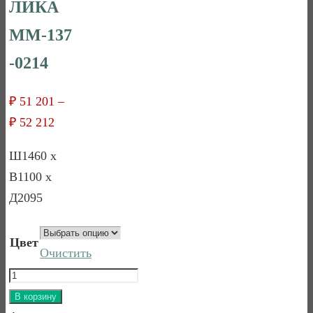
ЛИКА
ММ-137
-0214
₽
51 201
–
₽
52 212
Ш1460 x
В1100 x
Д2095
Цвет
Очистить
Количество
товара
В корзину