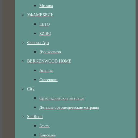
Милана
УФАМЕБЕЛЬ
LETO
ZZIBO
Фенэча-Арт
Луи Филипп
BERKENWOOD HOME
Arianna
Gracemont
City
Ортопедические матрацы
Детские ортопедические матрацы
SanRemi
Бейли
Консолеа