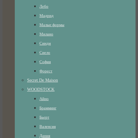
Лебо
Мадрид
Малые формы
Милано
Синди
Сиело
София
Форест
Secret De Maison
WOODSTOCK
Айно
Брамминг
Бьерт
Валенсия
Дания