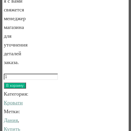
я с вами
свяжется
менеджер
магазина
для
уточнения
деталей
заказа.
Количество
товара
В корзину
Кровать
Категория:
мягкая
Кровати
Дания
Метки:
4
Дания
,
Купить