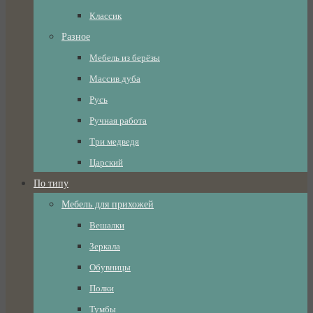
Классик
Разное
Мебель из берёзы
Массив дуба
Русь
Ручная работа
Три медведя
Царский
По типу
Мебель для прихожей
Вешалки
Зеркала
Обувницы
Полки
Тумбы