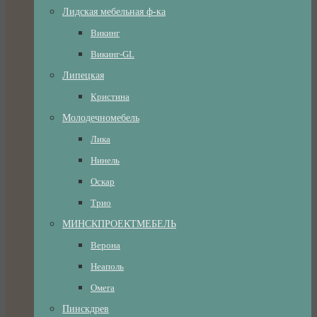
Лидская мебельная ф-ка
Викинг
Викинг-GL
Липецкая
Кристина
Молодечномебель
Лика
Нинель
Оскар
Трио
МИНСКПРОЕКТМЕБЕЛЬ
Верона
Неаполь
Омега
Пинскдрев