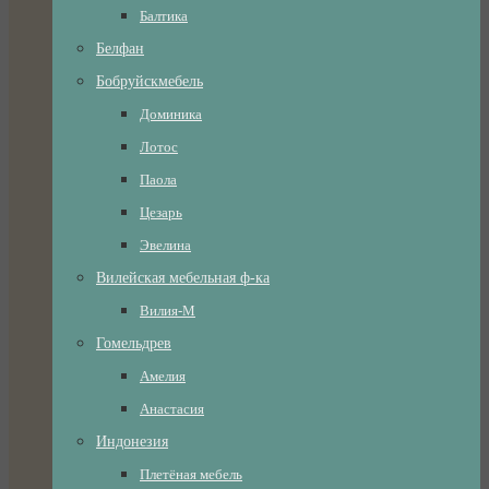
Балтика
Белфан
Бобруйскмебель
Доминика
Лотос
Паола
Цезарь
Эвелина
Вилейская мебельная ф-ка
Вилия-М
Гомельдрев
Амелия
Анастасия
Индонезия
Плетёная мебель