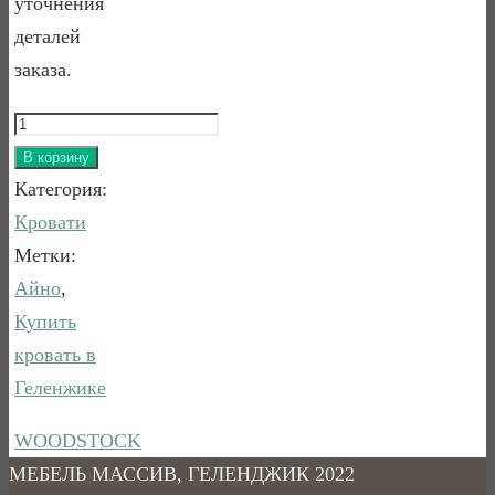
уточнения
деталей
заказа.
Количество
товара
В корзину
Кровать
Категория:
Рина
Кровати
2
Метки:
Айно
,
Купить
кровать в
Геленжике
WOODSTOCK
МЕБЕЛЬ МАССИВ, ГЕЛЕНДЖИК 2022