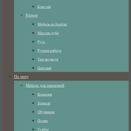
Классик
Разное
Мебель из берёзы
Массив дуба
Русь
Ручная работа
Три медведя
Царский
По типу
Мебель для прихожей
Вешалки
Зеркала
Обувницы
Полки
Тумбы