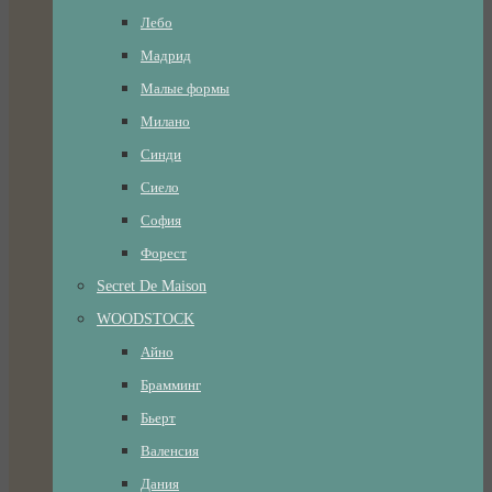
Лебо
Мадрид
Малые формы
Милано
Синди
Сиело
София
Форест
Secret De Maison
WOODSTOCK
Айно
Брамминг
Бьерт
Валенсия
Дания