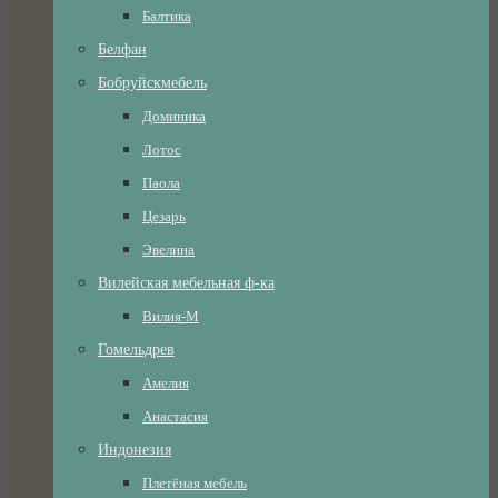
Балтика
Белфан
Бобруйскмебель
Доминика
Лотос
Паола
Цезарь
Эвелина
Вилейская мебельная ф-ка
Вилия-М
Гомельдрев
Амелия
Анастасия
Индонезия
Плетёная мебель