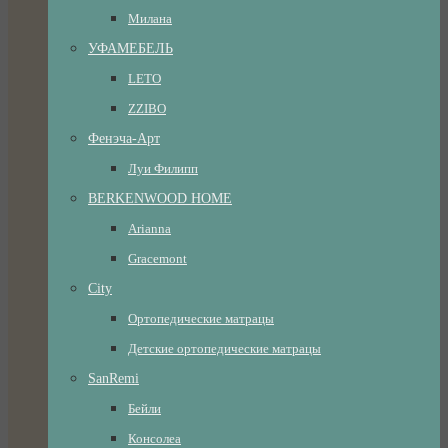
Милана
УФАМЕБЕЛЬ
LETO
ZZIBO
Фенэча-Арт
Луи Филипп
BERKENWOOD HOME
Arianna
Gracemont
City
Ортопедические матрацы
Детские ортопедические матрацы
SanRemi
Бейли
Консолеа