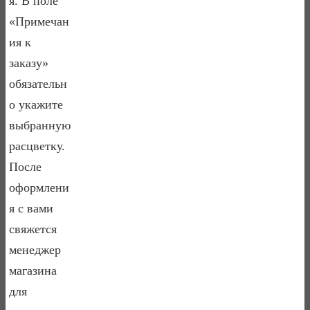
я. В поле
«Примечан
ия к
заказу»
обязательн
о укажите
выбранную
расцветку.
После
оформлени
я с вами
свяжется
менеджер
магазина
для