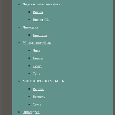
Лидская мебельная ф-ка
Викинг
Викинг-GL
Липецкая
Кристина
Молодечномебель
Лика
Нинель
Оскар
Трио
МИНСКПРОЕКТМЕБЕЛЬ
Верона
Неаполь
Омега
Пинскдрев