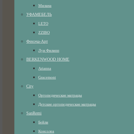
Милана
УФАМЕБЕЛЬ
LETO
ZZIBO
Фенэча-Арт
Луи Филипп
BERKENWOOD HOME
Arianna
Gracemont
City
Ортопедические матрацы
Детские ортопедические матрацы
SanRemi
Бейли
Консолеа