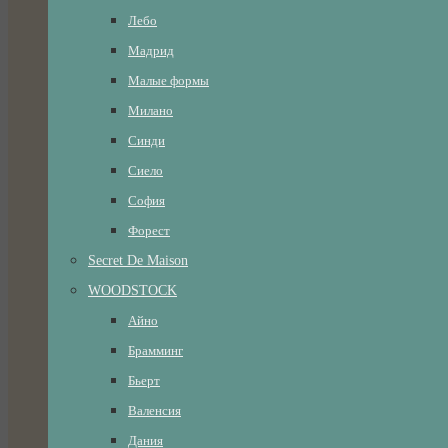
Лебо
Мадрид
Малые формы
Милано
Синди
Сиело
София
Форест
Secret De Maison
WOODSTOCK
Айно
Брамминг
Бьерт
Валенсия
Дания