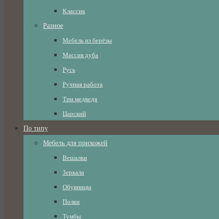
Классик
Разное
Мебель из берёзы
Массив дуба
Русь
Ручная работа
Три медведя
Царский
По типу
Мебель для прихожей
Вешалки
Зеркала
Обувницы
Полки
Тумбы