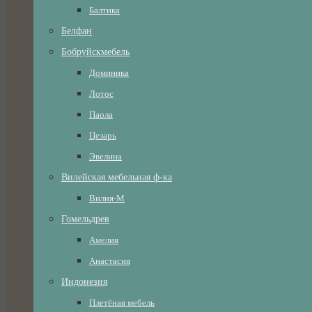
Балтика
Белфан
Бобруйскмебель
Доминика
Лотос
Паола
Цезарь
Эвелина
Вилейская мебельная ф-ка
Вилия-М
Гомельдрев
Амелия
Анастасия
Индонезия
Плетёная мебель