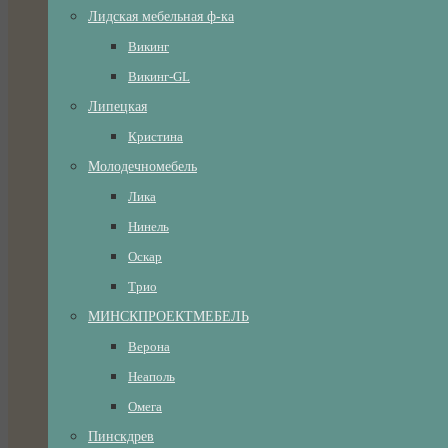
Лидская мебельная ф-ка
Викинг
Викинг-GL
Липецкая
Кристина
Молодечномебель
Лика
Нинель
Оскар
Трио
МИНСКПРОЕКТМЕБЕЛЬ
Верона
Неаполь
Омега
Пинскдрев