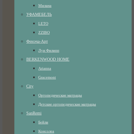
Милана
УФАМЕБЕЛЬ
LETO
ZZIBO
Фенэча-Арт
Луи Филипп
BERKENWOOD HOME
Arianna
Gracemont
City
Ортопедические матрацы
Детские ортопедические матрацы
SanRemi
Бейли
Консолеа