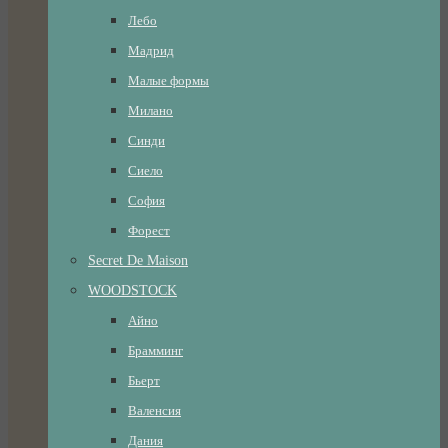
Лебо
Мадрид
Малые формы
Милано
Синди
Сиело
София
Форест
Secret De Maison
WOODSTOCK
Айно
Брамминг
Бьерт
Валенсия
Дания