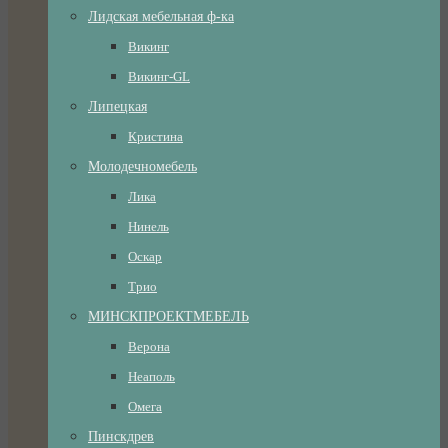
Лидская мебельная ф-ка
Викинг
Викинг-GL
Липецкая
Кристина
Молодечномебель
Лика
Нинель
Оскар
Трио
МИНСКПРОЕКТМЕБЕЛЬ
Верона
Неаполь
Омега
Пинскдрев