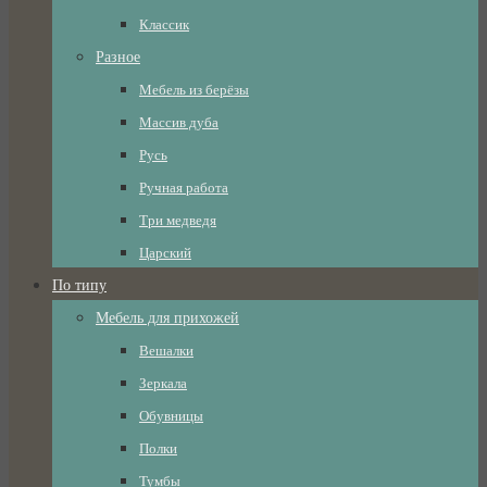
Классик
Разное
Мебель из берёзы
Массив дуба
Русь
Ручная работа
Три медведя
Царский
По типу
Мебель для прихожей
Вешалки
Зеркала
Обувницы
Полки
Тумбы