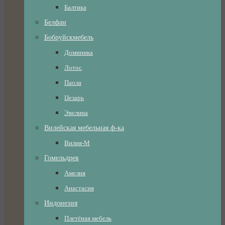
Балтика
Белфан
Бобруйскмебель
Доминика
Лотос
Паола
Цезарь
Эвелина
Вилейская мебельная ф-ка
Вилия-М
Гомельдрев
Амелия
Анастасия
Индонезия
Плетёная мебель