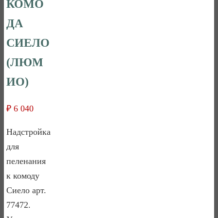
КОМО
ДА
СИЕЛО
(ЛЮМ
ИО)
₽
6 040
Надстройка
для
пеленания
к комоду
Сиело арт.
77472.