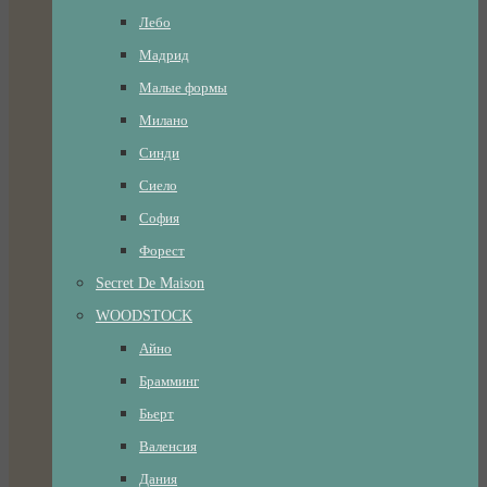
Лебо
Мадрид
Малые формы
Милано
Синди
Сиело
София
Форест
Secret De Maison
WOODSTOCK
Айно
Брамминг
Бьерт
Валенсия
Дания