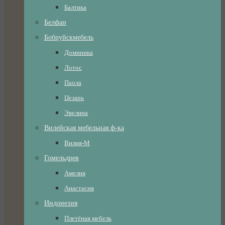
Балтика
Белфан
Бобруйскмебель
Доминика
Лотос
Паола
Цезарь
Эвелина
Вилейская мебельная ф-ка
Вилия-М
Гомельдрев
Амелия
Анастасия
Индонезия
Плетёная мебель