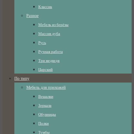
Классик
Разное
Мебель из берёзы
Массив дуба
Русь
Ручная работа
Три медведя
Царский
По типу
Мебель для прихожей
Вешалки
Зеркала
Обувницы
Полки
Тумбы