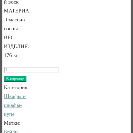
й воск
МАТЕРИА
Л:массив
сосны
ВЕС
ИЗДЕЛИЯ:
176 кг
Количество
товара
В корзину
ШКАФ
Категория:
5-
Шкафы и
ТИ
шкафы-
ДВЕРНЫЙ
купе
С
Метки:
5
Бейли
,