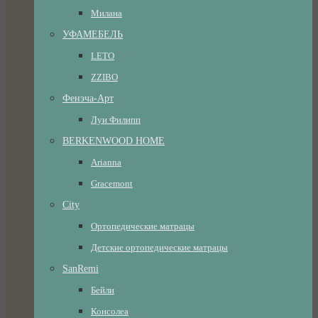
Милана
УФАМЕБЕЛЬ
LETO
ZZIBO
Фенэча-Арт
Луи Филипп
BERKENWOOD HOME
Arianna
Gracemont
City
Ортопедические матрацы
Детские ортопедические матрацы
SanRemi
Бейли
Консолеа