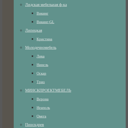
Лидская мебельная ф-ка
Викинг
Викинг-GL
Липецкая
Кристина
Молодечномебель
Лика
Нинель
Оскар
Трио
МИНСКПРОЕКТМЕБЕЛЬ
Верона
Неаполь
Омега
Пинскдрев