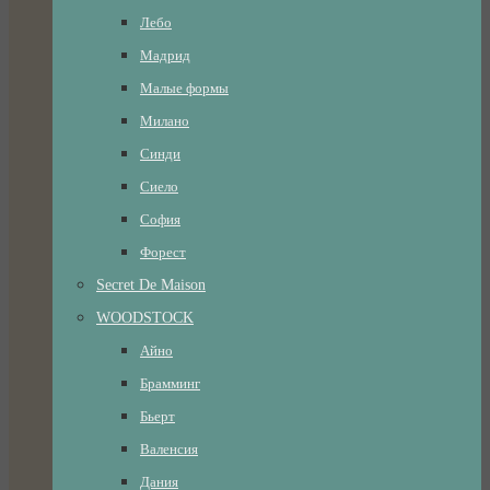
Лебо
Мадрид
Малые формы
Милано
Синди
Сиело
София
Форест
Secret De Maison
WOODSTOCK
Айно
Брамминг
Бьерт
Валенсия
Дания