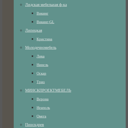
Лидская мебельная ф-ка
Викинг
Викинг-GL
Липецкая
Кристина
Молодечномебель
Лика
Нинель
Оскар
Трио
МИНСКПРОЕКТМЕБЕЛЬ
Верона
Неаполь
Омега
Пинскдрев