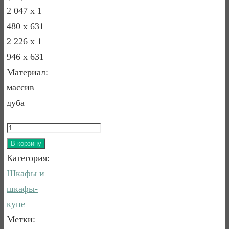
2 047 х 1
480 х 631
2 226 х 1
946 х 631
Мaтеpиал:
маccив
дуба
Количество
товара
В корзину
ШКАФ
Категория:
ДЛЯ
Шкафы и
ПЛАТЬЯ
шкафы-
И
купе
БЕЛЬЯ
Метки: