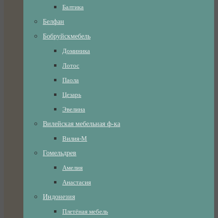
Балтика
Белфан
Бобруйскмебель
Доминика
Лотос
Паола
Цезарь
Эвелина
Вилейская мебельная ф-ка
Вилия-М
Гомельдрев
Амелия
Анастасия
Индонезия
Плетёная мебель