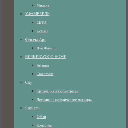
Милана
УФАМЕБЕЛЬ
LETO
ZZIBO
Фенэча-Арт
Луи Филипп
BERKENWOOD HOME
Arianna
Gracemont
City
Ортопедические матрацы
Детские ортопедические матрацы
SanRemi
Бейли
Консолеа