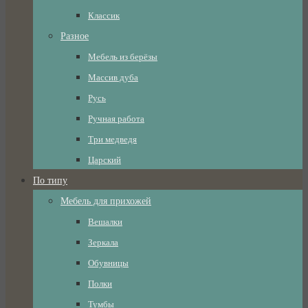
Классик
Разное
Мебель из берёзы
Массив дуба
Русь
Ручная работа
Три медведя
Царский
По типу
Мебель для прихожей
Вешалки
Зеркала
Обувницы
Полки
Тумбы