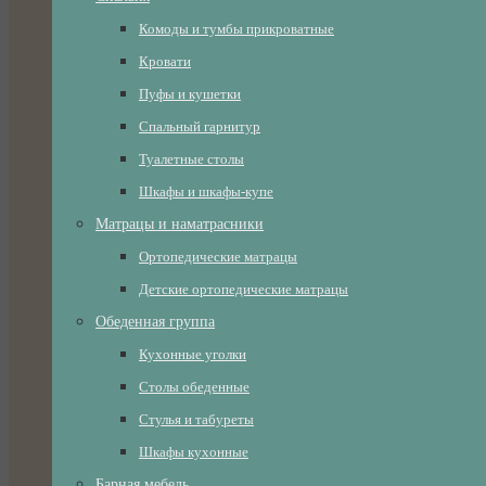
Комоды и тумбы прикроватные
Кровати
Пуфы и кушетки
Спальный гарнитур
Туалетные столы
Шкафы и шкафы-купе
Матрацы и наматрасники
Ортопедические матрацы
Детские ортопедические матрацы
Обеденная группа
Кухонные уголки
Столы обеденные
Стулья и табуреты
Шкафы кухонные
Барная мебель