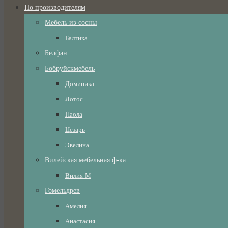
По производителям
Мебель из сосны
Балтика
Белфан
Бобруйскмебель
Доминика
Лотос
Паола
Цезарь
Эвелина
Вилейская мебельная ф-ка
Вилия-М
Гомельдрев
Амелия
Анастасия