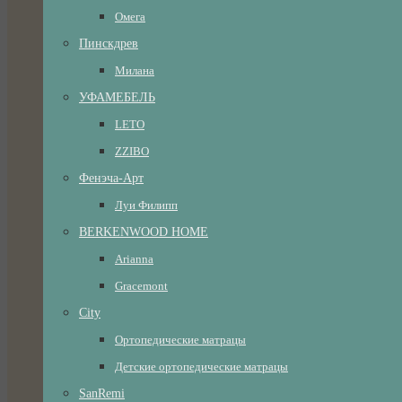
Омега
Пинскдрев
Милана
УФАМЕБЕЛЬ
LETO
ZZIBO
Фенэча-Арт
Луи Филипп
BERKENWOOD HOME
Arianna
Gracemont
City
Ортопедические матрацы
Детские ортопедические матрацы
SanRemi