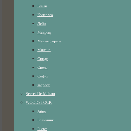
Бейли
Консолеа
Лебо
Мадрид
Малые формы
Милано
Синди
Сиело
София
Форест
Secret De Maison
WOODSTOCK
Айно
Брамминг
Бьерт