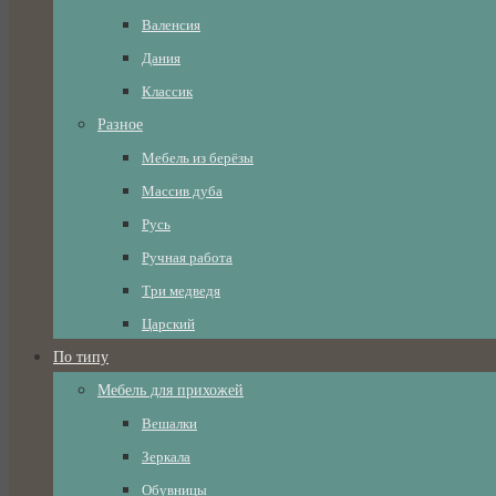
Валенсия
Дания
Классик
Разное
Мебель из берёзы
Массив дуба
Русь
Ручная работа
Три медведя
Царский
По типу
Мебель для прихожей
Вешалки
Зеркала
Обувницы