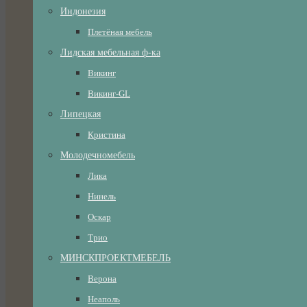
Индонезия
Плетёная мебель
Лидская мебельная ф-ка
Викинг
Викинг-GL
Липецкая
Кристина
Молодечномебель
Лика
Нинель
Оскар
Трио
МИНСКПРОЕКТМЕБЕЛЬ
Верона
Неаполь