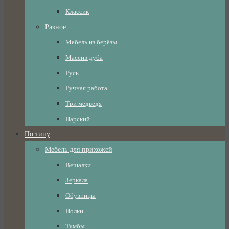
Классик
Разное
Мебель из берёзы
Массив дуба
Русь
Ручная работа
Три медведя
Царский
По типу
Мебель для прихожей
Вешалки
Зеркала
Обувницы
Полки
Тумбы