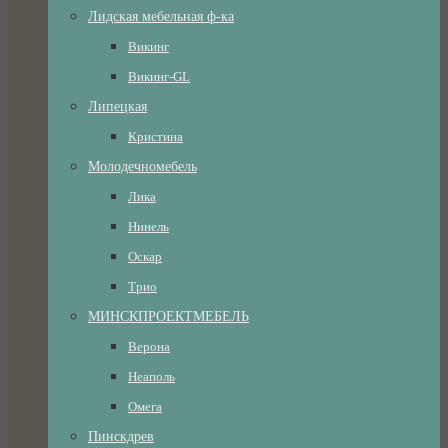
Лидская мебельная ф-ка
Викинг
Викинг-GL
Липецкая
Кристина
Молодечномебель
Лика
Нинель
Оскар
Трио
МИНСКПРОЕКТМЕБЕЛЬ
Верона
Неаполь
Омега
Пинскдрев