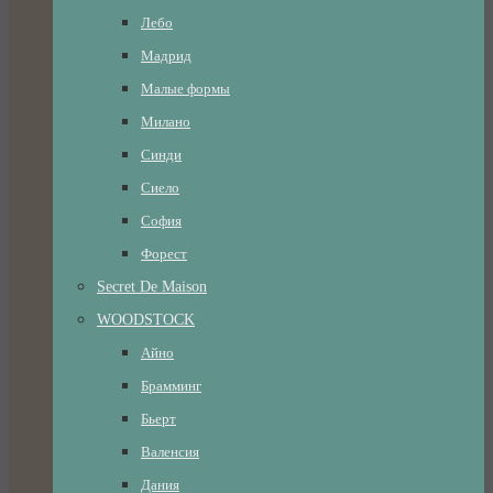
Лебо
Мадрид
Малые формы
Милано
Синди
Сиело
София
Форест
Secret De Maison
WOODSTOCK
Айно
Брамминг
Бьерт
Валенсия
Дания