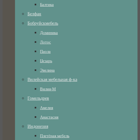
Балтика
Белфан
Бобруйскмебель
Доминика
Лотос
Паола
Цезарь
Эвелина
Вилейская мебельная ф-ка
Вилия-М
Гомельдрев
Амелия
Анастасия
Индонезия
Плетёная мебель