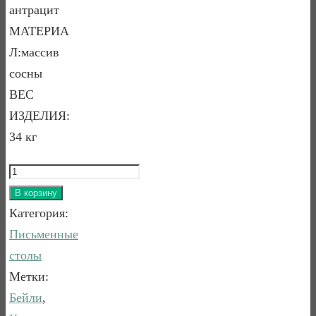
антрацит
МАТЕРИА
Л:массив
сосны
ВЕС
ИЗДЕЛИЯ:
34 кг
Количество
товара
В корзину
СТОЛ
Категория:
ПИСЬМЕННЫЙ
Письменные
БЕЙЛИ
столы
БЕЛЫЙ
Метки:
ВОСК/
Бейли
,