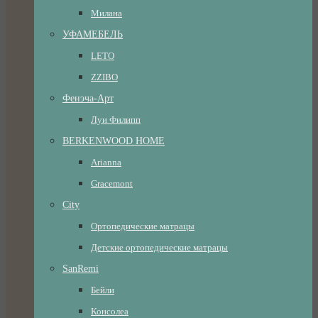
Милана
УФАМЕБЕЛЬ
LETO
ZZIBO
Фенэча-Арт
Луи Филипп
BERKENWOOD HOME
Arianna
Gracemont
City
Ортопедические матрацы
Детские ортопедические матрацы
SanRemi
Бейли
Консолеа