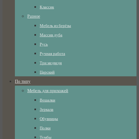
Классик
Разное
Мебель из берёзы
Массив дуба
Русь
Ручная работа
Три медведя
Царский
По типу
Мебель для прихожей
Вешалки
Зеркала
Обувницы
Полки
Тумбы