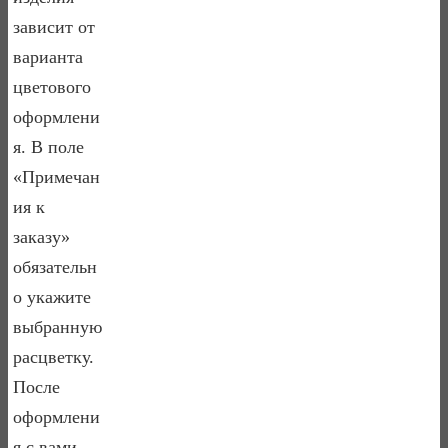
зависит от
варианта
цветового
оформлени
я. В поле
«Примечан
ия к
заказу»
обязательн
о укажите
выбранную
расцветку.
После
оформлени
я с вами