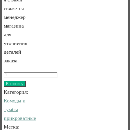
свяжется
менеджер
магазина
для
уточнения
деталей
заказа.
Количество
товара
В корзину
Тумба
Категория:
Айно
Комоды и
тумбы
прикроватные
Метка: