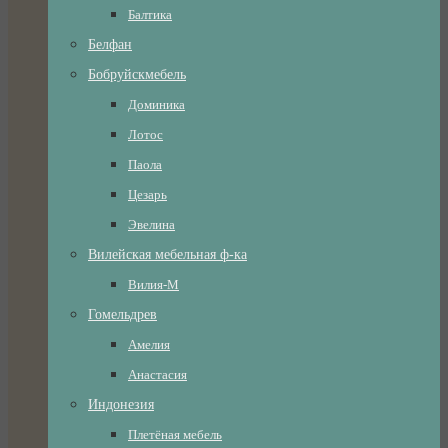
Балтика
Белфан
Бобруйскмебель
Доминика
Лотос
Паола
Цезарь
Эвелина
Вилейская мебельная ф-ка
Вилия-М
Гомельдрев
Амелия
Анастасия
Индонезия
Плетёная мебель