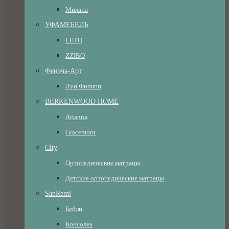
Милана
УФАМЕБЕЛЬ
LETO
ZZIBO
Фенэча-Арт
Луи Филипп
BERKENWOOD HOME
Arianna
Gracemont
City
Ортопедические матрацы
Детские ортопедические матрацы
SanRemi
Бейли
Консолеа