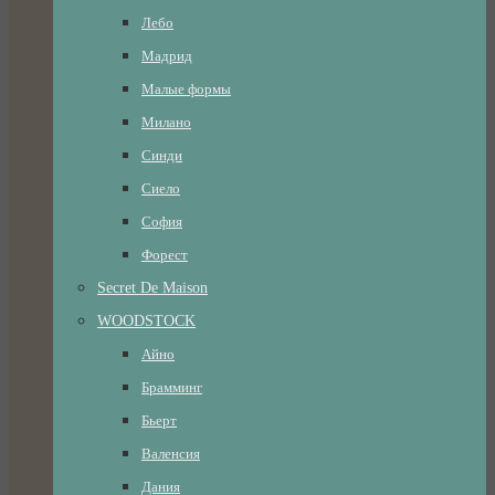
Лебо
Мадрид
Малые формы
Милано
Синди
Сиело
София
Форест
Secret De Maison
WOODSTOCK
Айно
Брамминг
Бьерт
Валенсия
Дания