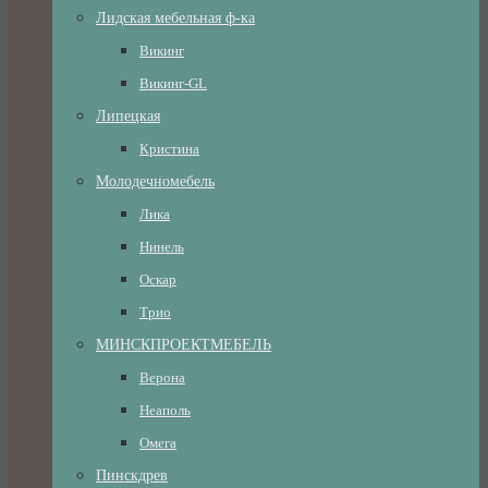
Лидская мебельная ф-ка
Викинг
Викинг-GL
Липецкая
Кристина
Молодечномебель
Лика
Нинель
Оскар
Трио
МИНСКПРОЕКТМЕБЕЛЬ
Верона
Неаполь
Омега
Пинскдрев