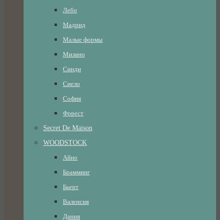
Лебо
Мадрид
Малые формы
Милано
Синди
Сиело
София
Форест
Secret De Maison
WOODSTOCK
Айно
Брамминг
Бьерт
Валенсия
Дания