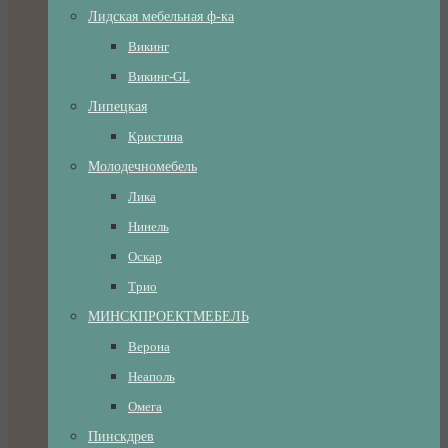
Лидская мебельная ф-ка
Викинг
Викинг-GL
Липецкая
Кристина
Молодечномебель
Лика
Нинель
Оскар
Трио
МИНСКПРОЕКТМЕБЕЛЬ
Верона
Неаполь
Омега
Пинскдрев