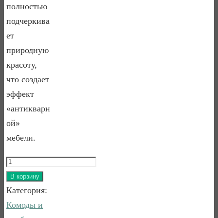
полностью
подчеркива
ет
природную
красоту,
что создает
эффект
«антикварн
ой»
мебели.
Количество
товара
В корзину
Тумба
Категория:
прикроватная
Комоды и