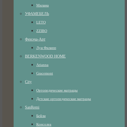
Милана
УФАМЕБЕЛЬ
LETO
ZZIBO
Фенэча-Арт
Луи Филипп
BERKENWOOD HOME
Arianna
Gracemont
City
Ортопедические матрацы
Детские ортопедические матрацы
SanRemi
Бейли
Консолеа