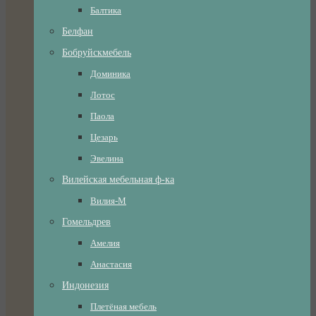
Балтика
Белфан
Бобруйскмебель
Доминика
Лотос
Паола
Цезарь
Эвелина
Вилейская мебельная ф-ка
Вилия-М
Гомельдрев
Амелия
Анастасия
Индонезия
Плетёная мебель