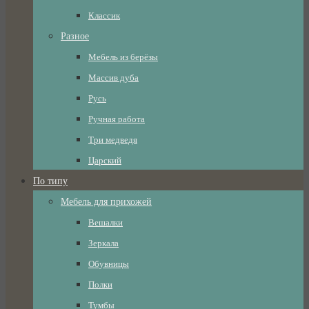
Классик
Разное
Мебель из берёзы
Массив дуба
Русь
Ручная работа
Три медведя
Царский
По типу
Мебель для прихожей
Вешалки
Зеркала
Обувницы
Полки
Тумбы