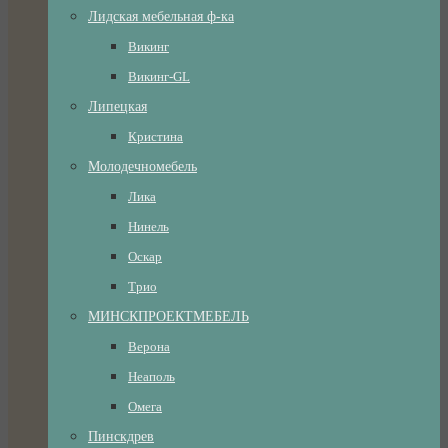
Лидская мебельная ф-ка
Викинг
Викинг-GL
Липецкая
Кристина
Молодечномебель
Лика
Нинель
Оскар
Трио
МИНСКПРОЕКТМЕБЕЛЬ
Верона
Неаполь
Омега
Пинскдрев