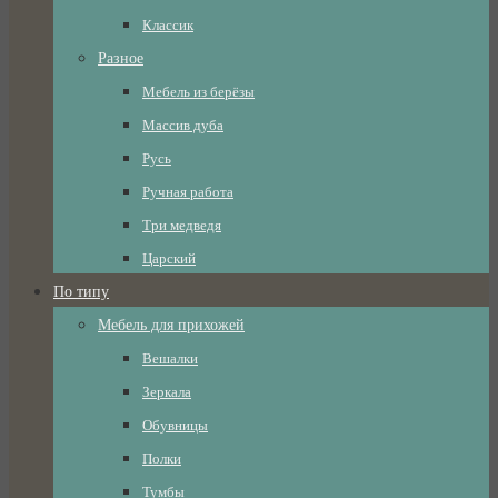
Классик
Разное
Мебель из берёзы
Массив дуба
Русь
Ручная работа
Три медведя
Царский
По типу
Мебель для прихожей
Вешалки
Зеркала
Обувницы
Полки
Тумбы