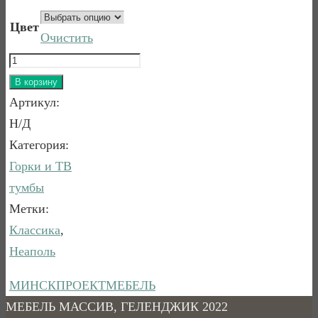
Цвет
Очистить
Количество
товара
В корзину
Тумба
Артикул:
TV
Н/Д
Неаполь-16
Категория:
Горки и ТВ
тумбы
Метки:
Классика
,
Неаполь
МИНСКПРОЕКТМЕБЕЛЬ
МЕБЕЛЬ МАССИВ, ГЕЛЕНДЖИК 2022