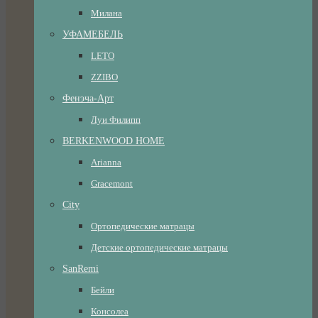
Милана
УФАМЕБЕЛЬ
LETO
ZZIBO
Фенэча-Арт
Луи Филипп
BERKENWOOD HOME
Arianna
Gracemont
City
Ортопедические матрацы
Детские ортопедические матрацы
SanRemi
Бейли
Консолеа