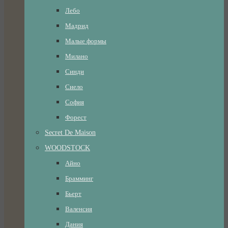
Лебо
Мадрид
Малые формы
Милано
Синди
Сиело
София
Форест
Secret De Maison
WOODSTOCK
Айно
Брамминг
Бьерт
Валенсия
Дания