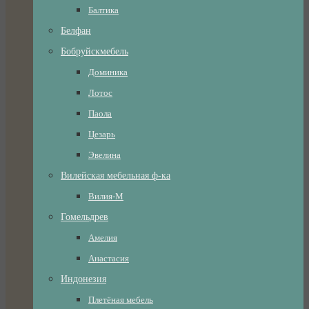
Балтика
Белфан
Бобруйскмебель
Доминика
Лотос
Паола
Цезарь
Эвелина
Вилейская мебельная ф-ка
Вилия-М
Гомельдрев
Амелия
Анастасия
Индонезия
Плетёная мебель