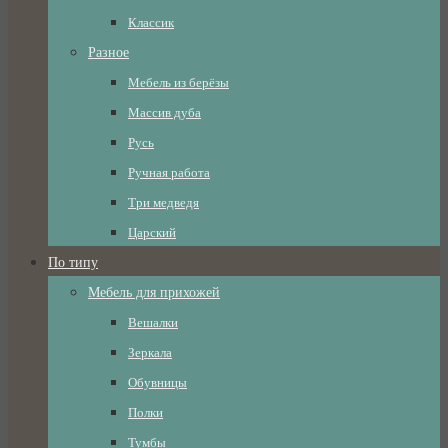
Классик
Разное
Мебель из берёзы
Массив дуба
Русь
Ручная работа
Три медведя
Царский
По типу
Мебель для прихожей
Вешалки
Зеркала
Обувницы
Полки
Тумбы