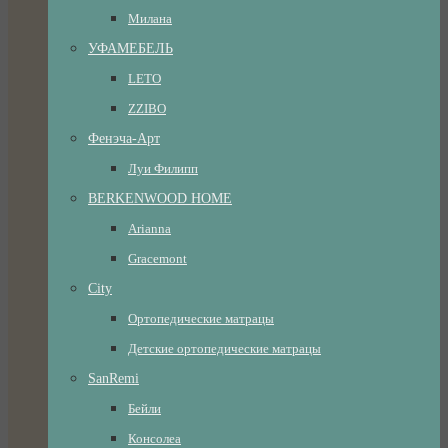
Милана
УФАМЕБЕЛЬ
LETO
ZZIBO
Фенэча-Арт
Луи Филипп
BERKENWOOD HOME
Arianna
Gracemont
City
Ортопедические матрацы
Детские ортопедические матрацы
SanRemi
Бейли
Консолеа