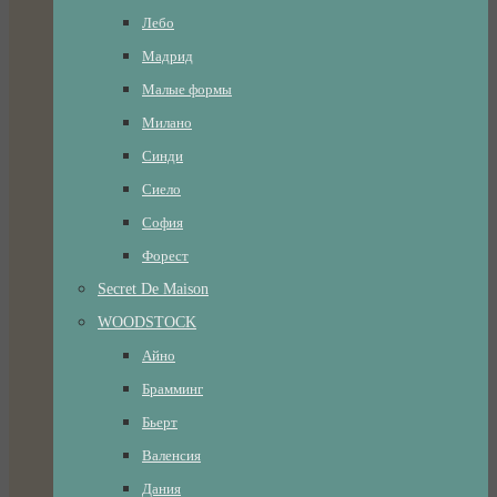
Лебо
Мадрид
Малые формы
Милано
Синди
Сиело
София
Форест
Secret De Maison
WOODSTOCK
Айно
Брамминг
Бьерт
Валенсия
Дания