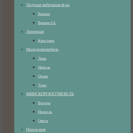
Лидская мебельная ф-ка
Викинг
Викинг-GL
Липецкая
Кристина
Молодечномебель
Лика
Нинель
Оскар
Трио
МИНСКПРОЕКТМЕБЕЛЬ
Верона
Неаполь
Омега
Пинскдрев