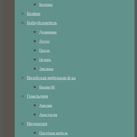
Балтика
Белфан
Бобруйскмебель
Доминика
Лотос
Паола
Цезарь
Эвелина
Вилейская мебельная ф-ка
Вилия-М
Гомельдрев
Амелия
Анастасия
Индонезия
Плетёная мебель