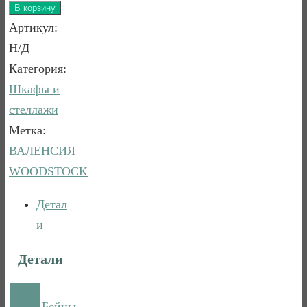
товара
В корзину
ВАЛЕНСИЯ
Артикул:
Сервант
Н/Д
3-
Категория:
створчатый
Шкафы и
2-
стеллажи
61
Метка:
ВАЛЕНСИЯ
WOODSTOCK
Детал
и
детали
Бейцы