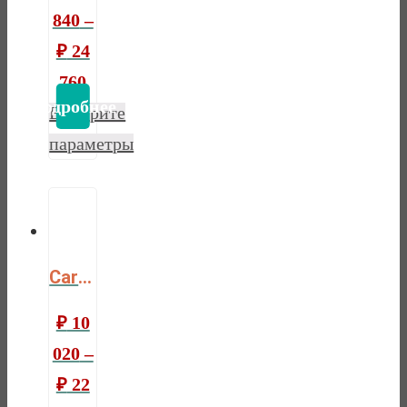
840
–
₽
24
760
Выберите
параметры
Cardinal hollo
₽
10
020
–
₽
22