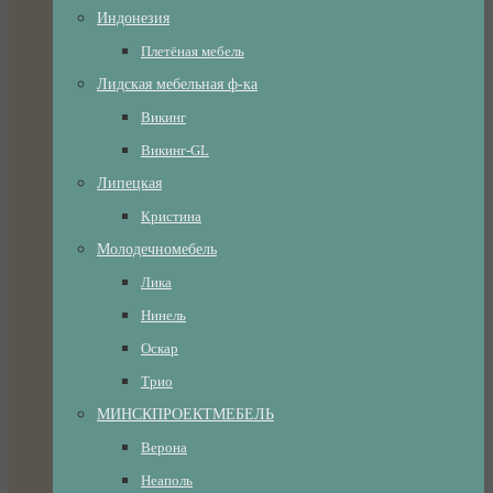
Индонезия
Плетёная мебель
Лидская мебельная ф-ка
Викинг
Викинг-GL
Липецкая
Кристина
Молодечномебель
Лика
Нинель
Оскар
Трио
МИНСКПРОЕКТМЕБЕЛЬ
Верона
Неаполь