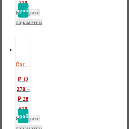
710
Выберите
параметры
Cardinal latex
₽
12
270
–
₽
28
510
Выберите
параметры