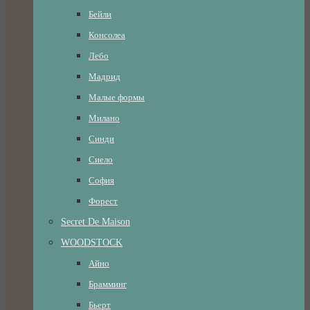
Бейли
Консолеа
Лебо
Мадрид
Малые формы
Милано
Синди
Сиело
София
Форест
Secret De Maison
WOODSTOCK
Айно
Брамминг
Бьерт