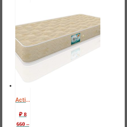
Active
₽
8
660
–