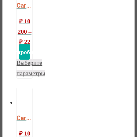
Cardinal
₽
10
200
–
₽
22
770
Выберите
параметры
Cardinal cocos
₽
10