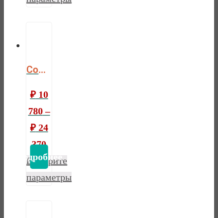
Comfort bio hollo
₽
10
780
–
₽
24
370
Выберите
параметры