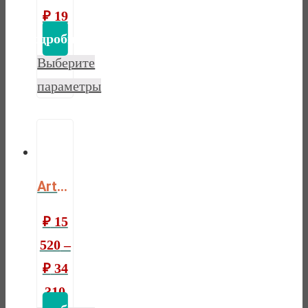
₽
19
850
Выберите
параметры
Artur season
₽
15
520
–
₽
34
310