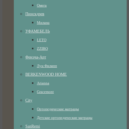
Омега
Пинскдрев
Милана
УФАМЕБЕЛЬ
LETO
ZZIBO
Фенэча-Арт
Луи Филипп
BERKENWOOD HOME
Arianna
Gracemont
City
Ортопедические матрацы
Детские ортопедические матрацы
SanRemi