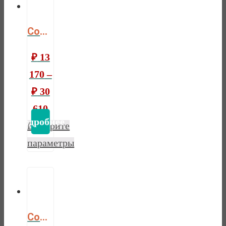
Comfort bio latex
₽
13
170
–
₽
30
610
Выберите
параметры
Comfort bio plus