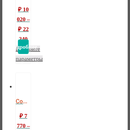
₽
10
020
–
₽
22
240
Выберите
параметры
Comfort hollo
₽
7
770
–