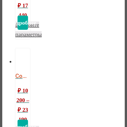
₽
17
440
Выберите
параметры
Comfort latex
₽
10
200
–
₽
23
190