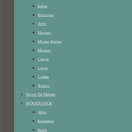
Бейли
Консолеа
Лебо
Мадрид
Малые формы
Милано
Синди
Сиело
София
Форест
Secret De Maison
WOODSTOCK
Айно
Брамминг
Бьерт