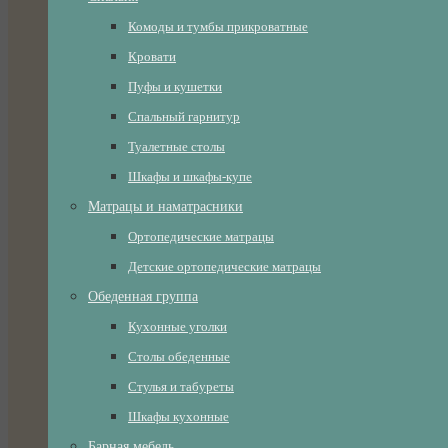
Комоды и тумбы прикроватные
Кровати
Пуфы и кушетки
Спальный гарнитур
Туалетные столы
Шкафы и шкафы-купе
Матрацы и наматрасники
Ортопедические матрацы
Детские ортопедические матрацы
Обеденная группа
Кухонные уголки
Столы обеденные
Стулья и табуреты
Шкафы кухонные
Барная мебель