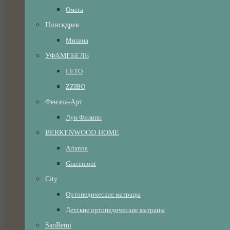
Омега
Пинскдрев
Милана
УФАМЕБЕЛЬ
LETO
ZZIBO
Фенэча-Арт
Луи Филипп
BERKENWOOD HOME
Arianna
Gracemont
City
Ортопедические матрацы
Детские ортопедические матрацы
SanRemi