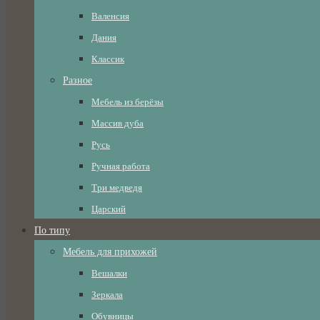
Валенсия
Дания
Классик
Разное
Мебель из берёзы
Массив дуба
Русь
Ручная работа
Три медведя
Царский
По типу
Мебель для прихожей
Вешалки
Зеркала
Обувницы