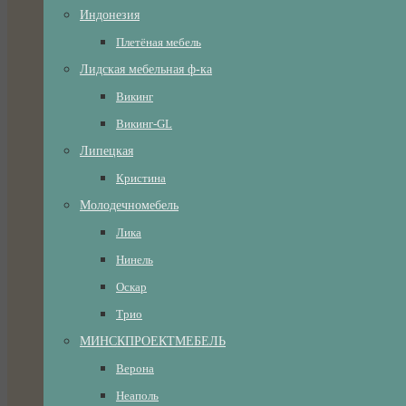
Индонезия
Плетёная мебель
Лидская мебельная ф-ка
Викинг
Викинг-GL
Липецкая
Кристина
Молодечномебель
Лика
Нинель
Оскар
Трио
МИНСКПРОЕКТМЕБЕЛЬ
Верона
Неаполь