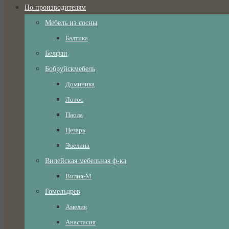
По производителям
Мебель из сосны
Балтика
Белфан
Бобруйскмебель
Доминика
Лотос
Паола
Цезарь
Эвелина
Вилейская мебельная ф-ка
Вилия-М
Гомельдрев
Амелия
Анастасия